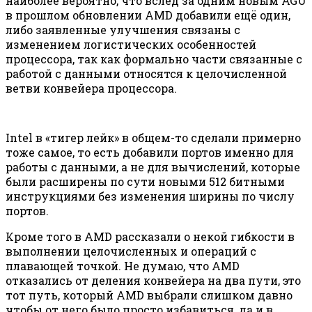
наиболее вероятно, что вслед за одним новым AGU
в прошлом обновлении AMD добавили ещё один,
либо заявленные улучшения связаны с
изменением логистических особенностей
процессора, так как формально части связанные с
работой с данными относятся к целочисленной
ветви конвейера процессора.
Intel в «тигер лейк» в общем-то сделали примерно
тоже самое, то есть добавили портов именно для
работы с данными, а не для вычислений, которые
были расширены по сути новыми 512 битными
инструкциями без изменения ширины по числу
портов.
Кроме того в AMD рассказали о некой гибкости в
выполнении целочисленных и операций с
плавающей точкой. Не думаю, что AMD
отказались от деления конвейера на два пути, это
тот путь, который AMD выбрали слишком давно
чтобы от него было просто избавиться, да и в