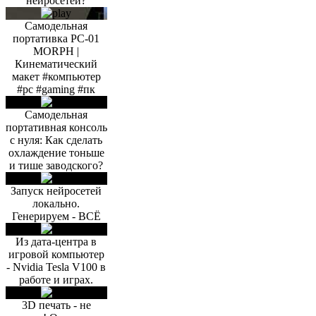
нейросетей?
Самодельная
портативка PC-01
MORPH |
Кинематический
макет #компьютер
#pc #gaming #пк
Самодельная
портативная консоль
с нуля: Как сделать
охлаждение тоньше
и тише заводского?
Запуск нейросетей
локально.
Генерируем - ВСЁ
Из дата-центра в
игровой компьютер
- Nvidia Tesla V100 в
работе и играх.
3D печать - не