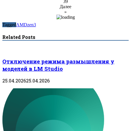
39
Далее
»
Tagged
AMD
zen3
Related Posts
Отключение режима размышления у
моделей в LM Studio
25.04.2026
25.04.2026