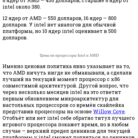
8 ядер от AMD — 450 долларов, старшие 8 ядер от
intel около 380.
12 ядер от AMD — 550 долларов, 16 ядер — 800
долларов. У intel нет аналогов для обычной
платформы, но 10 ядер intel оценивает в 500
долларов.
Цены нп процессоры Intel и AMD
Именно ценовая политика явно указывает на то,
что AMD ничуть нигде не обманывали, а сделали
лучший на текущий момент процессор с x86
совместимой архитектурой. Другой вопрос, что
через несколько месяцев intel на это ответит
первым обновлением микроархитектур для
настольных процессоров со времён скайлейка
представив процессоры на основе
Willow Cove
.
Отобъёт или нет intel себе обратно титул лучшего
игрового процессора покажет время, но в любом
случае — верхний предел ценников для текущей
платформы у intel сможет подняться до ценников