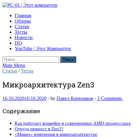
Skip
to
PC-01 | Этот компьютер
Главная
content
Компьютерные новости
Обзоры
Статьи
Тесты
Новости
ПО
YouTube | Этот Компьютер
Найти:
Main Menu
Статьи
/
Тесты
Микроархитектура Zen3
16.10.2020
16.10.2020
-
by
Павел Конюшков
-
2 Comments.
Содержание
Как работает конвейер в современных AMD процессорах
Откуда прирост в Zen3?
«Макро» изменения в микроархитектуре