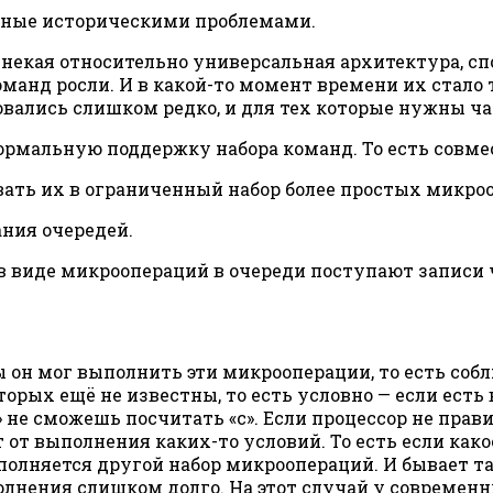
енные историческими проблемами.
к некая относительно универсальная архитектура, с
анд росли. И в какой-то момент времени их стало т
зовались слишком редко, и для тех которые нужны ч
ормальную поддержку набора команд. То есть совмес
вать их в ограниченный набор более простых микроо
ания очередей.
 в виде микроопераций в очереди поступают записи 
ы он мог выполнить эти микрооперации, то есть соб
орых ещё не известны, то есть условно — если есть в
а» не сможешь посчитать «c». Если процессор не прав
 от выполнения каких-то условий. То есть если как
полняется другой набор микроопераций. И бывает та
лнения слишком долго. На этот случай у современн