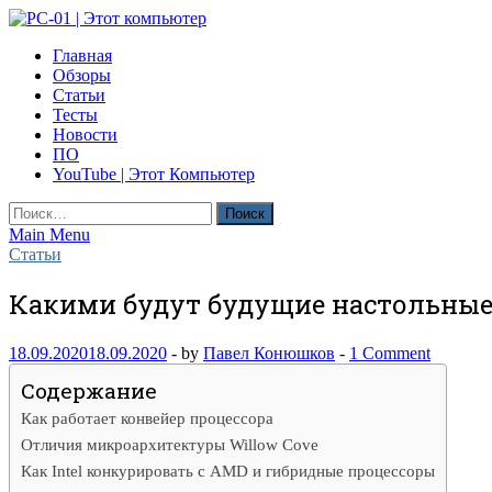
Skip
to
PC-01 | Этот компьютер
Главная
content
Компьютерные новости
Обзоры
Статьи
Тесты
Новости
ПО
YouTube | Этот Компьютер
Найти:
Main Menu
Статьи
Какими будут будущие настольные 
18.09.2020
18.09.2020
-
by
Павел Конюшков
-
1 Comment
Содержание
Как работает конвейер процессора
Отличия микроархитектуры Willow Cove
Как Intel конкурировать с AMD и гибридные процессоры