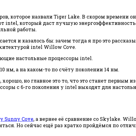
ров, которое назвали Tiger Lake. В скором времени 
 от intel, который даст лучшую энергоэффективност
льной работы.
ается и казалось бы: зачем тогда я про это рассказы
итектурой intel Willow Cove.
ющие настольные процессоры intel.
 нм, а на каком-то по счёту поколении 14 нм.
о, хорошо, но главное это то, что это станет первы
цессоры с 6-го поколения у intel выходят для настол
у Sunny Cove
, а вернее её сравнение со Skylake. Wi
иться. Но сейчас ещё раз кратко пройдёмся по отлич