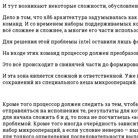
И тут возникают некоторые сложности, обусловл
Дело в том, что x86 архитектура задумывалась ка
команд. И со временем наборы поддерживаемых ком
всё сложнее и сложнее, а многие его части исполь
Для решения этой проблемы intel оставили лишь ф
На входе этих команд процессор должен преобразо
Это всё происходит в свинячей части до формиров
И эта зона является сложной и ответственной. Уже
сохранений из специального кеша микроопераций.
Кроме того процессор должен следить за тем, чтоб
отправляться на исполнения те, результаты для кот
для начала сложить б и д, то пока не посчитаешь «
проблемой. Кроме того иногда очерёдность зависит
набор микроопераций, а если условие неверно — вы
для точного определения последовательности выпо