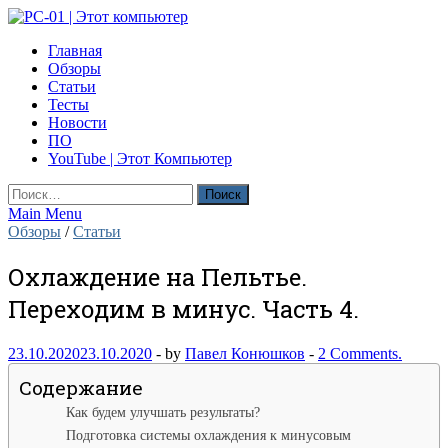
Skip
to
PC-01 | Этот компьютер
Главная
content
Компьютерные новости
Обзоры
Статьи
Тесты
Новости
ПО
YouTube | Этот Компьютер
Найти:
Main Menu
Обзоры
/
Статьи
Охлаждение на Пельтье.
Переходим в минус. Часть 4.
23.10.2020
23.10.2020
-
by
Павел Конюшков
-
2 Comments.
Содержание
Как будем улучшать результаты?
Подготовка системы охлаждения к минусовым