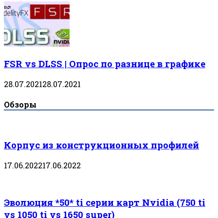
FSR vs DLSS | Опрос по разнице в графике
28.07.2021
28.07.2021
Обзоры
Корпус из конструкционных профилей
17.06.2022
17.06.2022
Эволюция *50* ti серии карт Nvidia (750 ti
vs 1050 ti vs 1650 super)