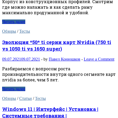
Корпус из конструкционных профилей. Смотрим
где можно налажать и как сделать раму
максимально продуманной и удобной.
Читать далее
Обзоры
/
Тесты
Эволюция *50* ti серии карт Nvidia (750 ti
vs 1050 ti vs 1650 super)
09.07.2021
09.07.2021
-
by
Павел Конюшков
-
Leave a Comment
Разбираемся с вопросом роста
производительности внутри одного сегменте карт
nvidia за более, чем 5 лет.
Читать далее
Обзоры
/
Статьи
/
Тесты
Windows 11 | Интерфейс | Установка |
Системные требования |