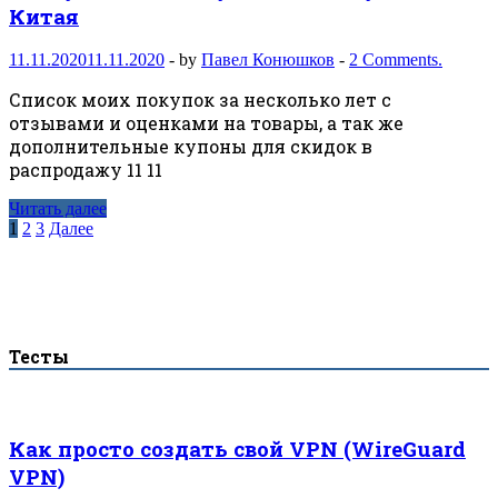
Китая
11.11.2020
11.11.2020
-
by
Павел Конюшков
-
2 Comments.
Список моих покупок за несколько лет с
отзывами и оценками на товары, а так же
дополнительные купоны для скидок в
распродажу 11 11
Читать далее
Навигация
1
2
3
Далее
по
записям
Тесты
Как просто создать свой VPN (WireGuard
VPN)