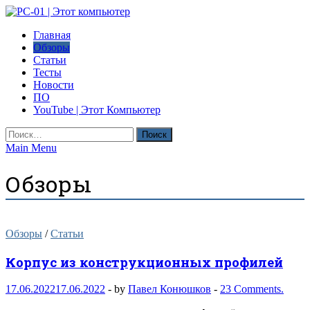
Skip
to
PC-01 | Этот компьютер
Главная
content
Компьютерные новости
Обзоры
Статьи
Тесты
Новости
ПО
YouTube | Этот Компьютер
Найти:
Main Menu
Обзоры
Обзоры
/
Статьи
Корпус из конструкционных профилей
17.06.2022
17.06.2022
-
by
Павел Конюшков
-
23 Comments.