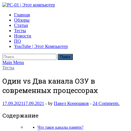
Skip
to
PC-01 | Этот компьютер
Главная
content
Компьютерные новости
Обзоры
Статьи
Тесты
Новости
ПО
YouTube | Этот Компьютер
Найти:
Main Menu
Тесты
Один vs Два канала ОЗУ в
современных процессорах
17.09.2021
17.09.2021
-
by
Павел Конюшков
-
24 Comments.
Содержание
Что такое каналы памяти?