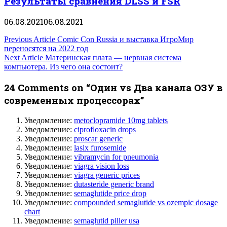
Результаты сравнения DLSS и FSR
06.08.2021
06.08.2021
Навигация
Previous Article
Comic Con Russia и выставка ИгроМир
переносятся на 2022 год
по
Next Article
Материнская плата — нервная система
компьютера. Из чего она состоит?
записям
24 Comments on “Один vs Два канала ОЗУ в
современных процессорах”
Уведомление:
metoclopramide 10mg tablets
Уведомление:
ciprofloxacin drops
Уведомление:
proscar generic
Уведомление:
lasix furosemide
Уведомление:
vibramycin for pneumonia
Уведомление:
viagra vision loss
Уведомление:
viagra generic prices
Уведомление:
dutasteride generic brand
Уведомление:
semaglutide price drop
Уведомление:
compounded semaglutide vs ozempic dosage
chart
Уведомление:
semaglutid piller usa