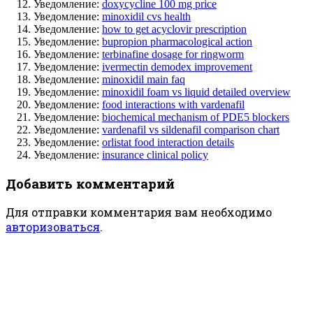
Уведомление:
doxycycline 100 mg price
Уведомление:
minoxidil cvs health
Уведомление:
how to get acyclovir prescription
Уведомление:
bupropion pharmacological action
Уведомление:
terbinafine dosage for ringworm
Уведомление:
ivermectin demodex improvement
Уведомление:
minoxidil main faq
Уведомление:
minoxidil foam vs liquid detailed overview
Уведомление:
food interactions with vardenafil
Уведомление:
biochemical mechanism of PDE5 blockers
Уведомление:
vardenafil vs sildenafil comparison chart
Уведомление:
orlistat food interaction details
Уведомление:
insurance clinical policy
Добавить комментарий
Для отправки комментария вам необходимо
авторизоваться
.