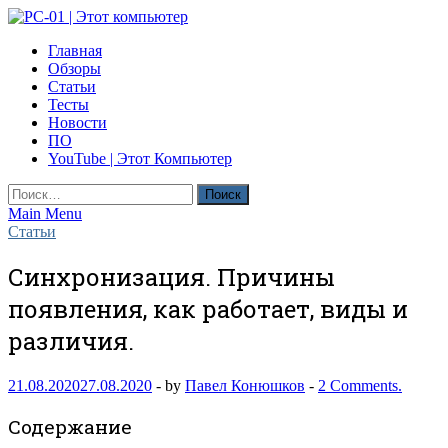
Skip
to
PC-01 | Этот компьютер
Главная
content
Компьютерные новости
Обзоры
Статьи
Тесты
Новости
ПО
YouTube | Этот Компьютер
Найти:
Main Menu
Статьи
Синхронизация. Причины
появления, как работает, виды и
различия.
21.08.2020
27.08.2020
-
by
Павел Конюшков
-
2 Comments.
Содержание