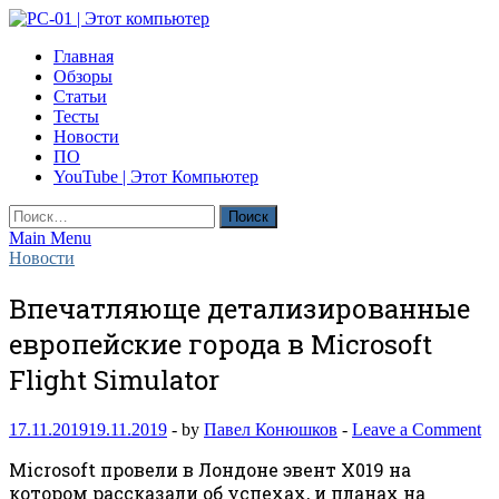
Skip
to
PC-01 | Этот компьютер
Главная
content
Компьютерные новости
Обзоры
Статьи
Тесты
Новости
ПО
YouTube | Этот Компьютер
Найти:
Main Menu
Новости
Впечатляюще детализированные
европейские города в Microsoft
Flight Simulator
17.11.2019
19.11.2019
-
by
Павел Конюшков
-
Leave a Comment
Microsoft провели в Лондоне эвент X019 на
котором рассказали об успехах, и планах на