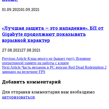
01.09.2021
01.09.2021
«Лучшая защита — это нападение». БП от
Gigabyte продолжают показывать
взрывной характер
27.08.2021
27.08.2021
Навигация
Previous Article
Кэша много не бывает (нет). Влияние
оперативной памяти на работы с кэшем
по
Next Article
Часть механик в PC версии Red Dead Redemption 2
завязано на величине FPS
записям
Добавить комментарий
Для отправки комментария вам необходимо
авторизоваться
.