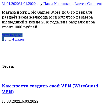
31.01.2020
31.01.2020
-
by
Павел Конюшков
-
Leave a Comment
Магазин игр Epic Games Store до 6-го февраля
раздаёт всем желающим симулятор фермера
вышедший в конце 2018 года, вне раздачи игра
стоит 1000 рублей.
Читать далее
Навигация
1
2
…
4
Далее
по
записям
Тесты
Как просто создать свой VPN (WireGuard
VPN)
15.03.2022
16.03.2022