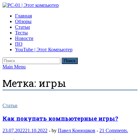
Skip
to
PC-01 | Этот компьютер
Главная
content
Компьютерные новости
Обзоры
Статьи
Тесты
Новости
ПО
YouTube | Этот Компьютер
Найти:
Main Menu
Метка:
игры
Статьи
Как покупать компьютерные игры?
23.07.2022
21.10.2022
-
by
Павел Конюшков
-
21 Comments.