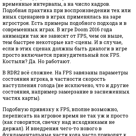
временные интервалы, а на число кадров.
Подобная практика при воспроизведении тех или
иных сценариев в играх применялась на заре
игростроя. Есть примеры подобного подхода и в
современных играх. В игре Doom 2016 года
анимации так же зависят от FPS, чем он выше,
тем быстрее некоторые кат-сцены. И в случае,
если в этих сценах должны быть диалоги в игре
просто включается принудительный лок FPS.
Костыли? Да. Но работают.
В RDR2 всё сложнее. На FPS завязаны параметры
состояния игрока, в частности скорость
наступления голода (не исключено, что и другие
состояния, например замерзание в заснеженных
частях карты).
Подобную привязку к FPS, вполне возможно,
переписать на игровое время не так уж и просто
(как говорится, свечку над исходниками не
держал). И внедрения чего-то нового в
фундаментальные части кода часто приводят к