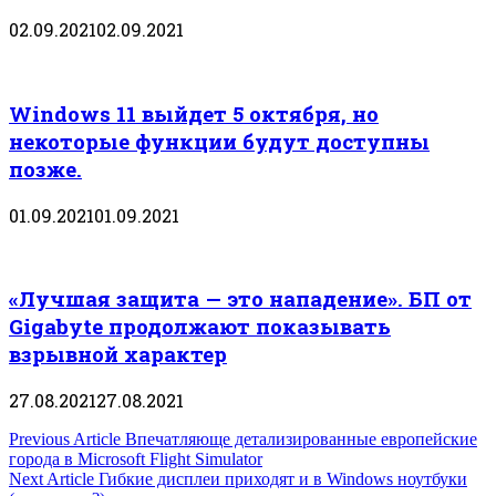
02.09.2021
02.09.2021
Windows 11 выйдет 5 октября, но
некоторые функции будут доступны
позже.
01.09.2021
01.09.2021
«Лучшая защита — это нападение». БП от
Gigabyte продолжают показывать
взрывной характер
27.08.2021
27.08.2021
Навигация
Previous Article
Впечатляюще детализированные европейские
города в Microsoft Flight Simulator
по
Next Article
Гибкие дисплеи приходят и в Windows ноутбуки