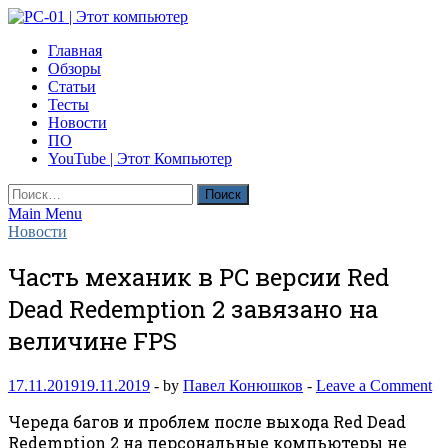
Skip
to
PC-01 | Этот компьютер
Главная
content
Компьютерные новости
Обзоры
Статьи
Тесты
Новости
ПО
YouTube | Этот Компьютер
Найти:
Main Menu
Новости
Часть механик в PC версии Red
Dead Redemption 2 завязано на
величине FPS
17.11.2019
19.11.2019
-
by
Павел Конюшков
-
Leave a Comment
Череда багов и проблем после выхода Red Dead
Redemption 2 на персональные компьютеры не