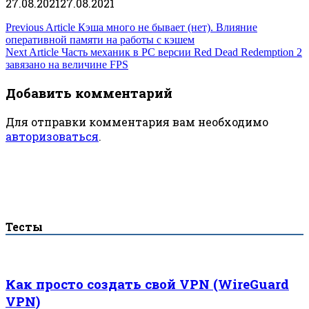
27.08.2021
27.08.2021
Навигация
Previous Article
Кэша много не бывает (нет). Влияние
оперативной памяти на работы с кэшем
по
Next Article
Часть механик в PC версии Red Dead Redemption 2
завязано на величине FPS
записям
Добавить комментарий
Для отправки комментария вам необходимо
авторизоваться
.
Тесты
Как просто создать свой VPN (WireGuard
VPN)