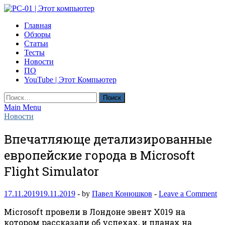
Skip
to
PC-01 | Этот компьютер
Главная
content
Компьютерные новости
Обзоры
Статьи
Тесты
Новости
ПО
YouTube | Этот Компьютер
Найти:
Main Menu
Новости
Впечатляюще детализированные
европейские города в Microsoft
Flight Simulator
17.11.2019
19.11.2019
-
by
Павел Конюшков
-
Leave a Comment
Microsoft провели в Лондоне эвент X019 на
котором рассказали об успехах, и планах на