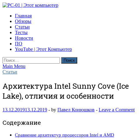
Skip
to
PC-01 | Этот компьютер
Главная
content
Компьютерные новости
Обзоры
Статьи
Тесты
Новости
ПО
YouTube | Этот Компьютер
Найти:
Main Menu
Статьи
Архитектура Intel Sunny Cove (Ice
Lake), отличия и особенности
13.12.2019
13.12.2019
-
by
Павел Конюшков
-
Leave a Comment
Содержание
Сравнение архитектур процессоров Intel и AMD