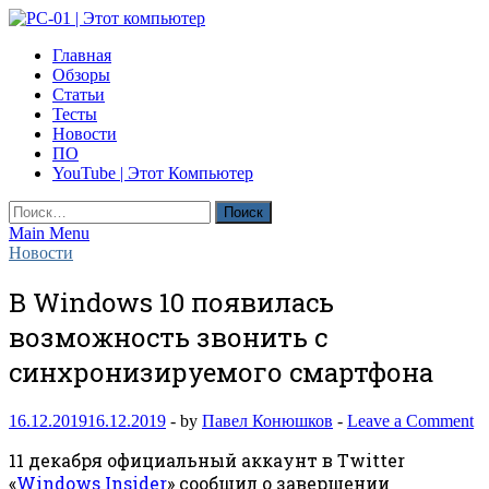
Skip
to
PC-01 | Этот компьютер
Главная
content
Компьютерные новости
Обзоры
Статьи
Тесты
Новости
ПО
YouTube | Этот Компьютер
Найти:
Main Menu
Новости
В Windows 10 появилась
возможность звонить с
синхронизируемого смартфона
16.12.2019
16.12.2019
-
by
Павел Конюшков
-
Leave a Comment
11 декабря официальный аккаунт в Twitter
«
Windows Insider
» сообщил о завершении