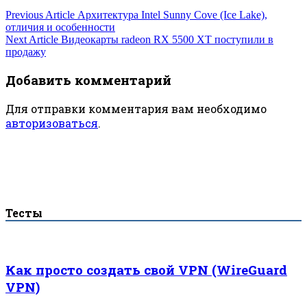
Навигация
Previous Article
Архитектура Intel Sunny Cove (Ice Lake),
отличия и особенности
по
Next Article
Видеокарты radeon RX 5500 XT поступили в
продажу
записям
Добавить комментарий
Для отправки комментария вам необходимо
авторизоваться
.
Тесты
Как просто создать свой VPN (WireGuard
VPN)