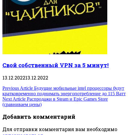
Свой собственный VPN за 5 минут!
13.12.2022
13.12.2022
Навигация
Previous Article
Будущие мобильные intel процессоры будут
кратковременно поднимать энергопотребление до 115 Ватт
по
Next Article
Распродажи в Steam и Epic Games Store
(сравниваем цены)
записям
Добавить комментарий
Для отправки комментария вам необходимо