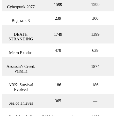
1599
1599
Cyberpunk 2077
239
300
Ведьмак 3
DEATH
1749
1399
STRANDING
479
639
Metro Exodus
Assassin’s Creed:
—
1874
Valhalla
ARK: Survival
186
186
Evolved
365
—
Sea of Thieves