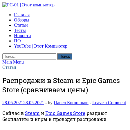
Skip
to
PC-01 | Этот компьютер
Главная
content
Компьютерные новости
Обзоры
Статьи
Тесты
Новости
ПО
YouTube | Этот Компьютер
Найти:
Main Menu
Статьи
Распродажи в Steam и Epic Games
Store (сравниваем цены)
28.05.2021
28.05.2021
-
by
Павел Конюшков
-
Leave a Comment
Сейчас в
Steam
и
Epic Games Store
раздают
бесплатны и игры и проводят распродажи.