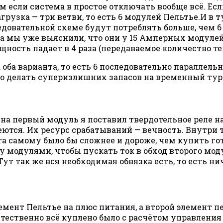
если система в простое отключать вообще всё. Если
нагрузка — три ветви, то есть 6 модулей Пельтье.И 
довательной схеме будут потреблять больше, чем 6 
 а мы уже выяснили, что они у 15 Амперных модулей
ость падает в 4 раза (передаваемое количество теп
на оба варианта, то есть 6 последовательно паралле
жно делать суперизлишних запасов на временный ту
м на первый модуль я поставил твердотельное реле 
греются. Их ресурс срабатываний — вечность. Внутри
та самому было бы сложнее и дороже, чем купить го
 модулями, чтобы пускать ток в обход второго мод
т так же вся необходимая обвязка есть, то есть ни
мент Пельтье на плюс питания, а второй элемент пе
стественно всё куплено было с расчётом управления о