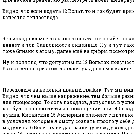
Видно, что если подать 12 Вольт, то и ток будет пр
качества теплоотвода.
Это исходя из моего личного опыта который я пока
падает и ток. Зависимости линейные. Ну и тут та
тоже близки к этому, далее ещё на цифры посмотри
Ну и понятно, что допустим на 12 Вольтах получает
Естественно при этом должны ухудшиться какие-т
Переходим на верхний правый график. Тут мы ви
Видно, что чем выше напряжение, тем больше раз
для процессора. То есть находясь, допустим, в ус
как будто он находиться в помещении при -40 град
нужна. Китайский 15 Амперный элемент с питанием
в условиях которые я смогу создать просто у себя
модуль на 6 Вольтах выдал разницу между холодной
сразу 16 градусов в охлаждении, а это не мало. Но