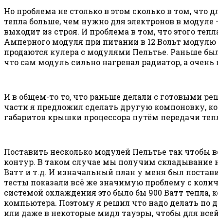
Но проблема не столько в этом сколько в том, что 
тепла больше, чем нужно для электронов в модуле 
выходит из строя. И проблема в том, что этого теп
Амперного модуля при питании в 12 Вольт модулю н
продаются кулера с модулями Пельтье. Раньше были
что сам модуль сильно нагревал радиатор, а очень 
И в общем-то то, что раньше делали с готовыми р
части я предложил сделать другую компоновку, кот
габаритов крышки процессора путём передачи тепл
Поставить несколько модулей Пельтье так чтобы вс
контур. В таком случае мы получим складывание н
Ватт и т.д. И изначальный план у меня был постави
тесты показали всё же значимую проблему с количе
системой охлаждения это было бы 900 Ватт тепла, 
компьютера. Поэтому я решил что надо делать по д
или даже в некоторые мидл тауэры, чтобы для всей 