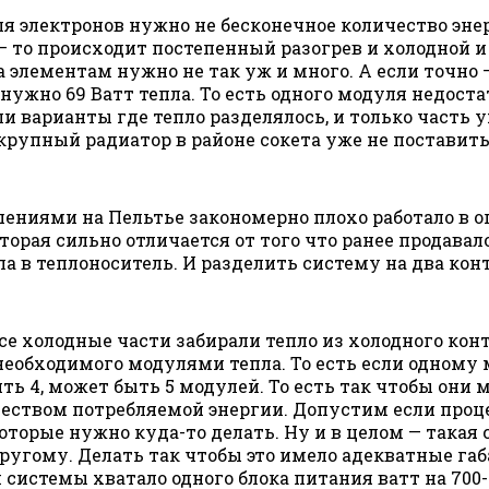
для электронов нужно не бесконечное количество эне
— то происходит постепенный разогрев и холодной и
ла элементам нужно не так уж и много. А если точно
ужно 69 Ватт тепла. То есть одного модуля недоста
 варианты где тепло разделялось, и только часть ух
крупный радиатор в районе сокета уже не поставить 
ешениями на Пельтье закономерно плохо работало в
орая сильно отличается от того что ранее продавал
а в теплоноситель. И разделить систему на два кон
е холодные части забирали тепло из холодного конту
еобходимого модулями тепла. То есть если одному 
ть 4, может быть 5 модулей. То есть так чтобы они 
ством потребляемой энергии. Допустим если процесс
которые нужно куда-то делать. Ну и в целом — такая
ругому. Делать так чтобы это имело адекватные габ
системы хватало одного блока питания ватт на 700-9