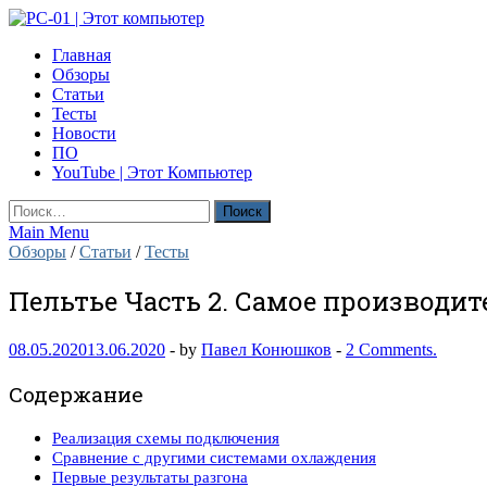
Skip
to
PC-01 | Этот компьютер
Главная
content
Компьютерные новости
Обзоры
Статьи
Тесты
Новости
ПО
YouTube | Этот Компьютер
Найти:
Main Menu
Обзоры
/
Статьи
/
Тесты
Пельтье Часть 2. Самое производит
08.05.2020
13.06.2020
-
by
Павел Конюшков
-
2 Comments.
Содержание
Реализация схемы подключения
Сравнение с другими системами охлаждения
Первые результаты разгона