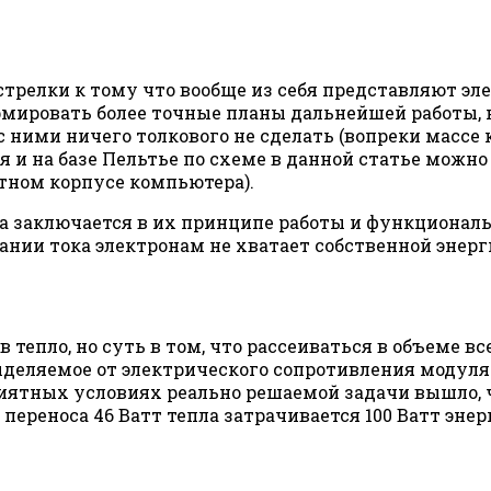
трелки к тому что вообще из себя представляют эле
рмировать более точные планы дальнейшей работы, н
о с ними ничего толкового не сделать (вопреки масс
я и на базе Пельтье по схеме в данной статье можно
тном корпусе компьютера).
а заключается в их принципе работы и функционал
нии тока электронам не хватает собственной энерги
 тепло, но суть в том, что рассеиваться в объеме все
выделяемое от электрического сопротивления модуля
риятных условиях реально решаемой задачи вышло, 
 переноса 46 Ватт тепла затрачивается 100 Ватт эне