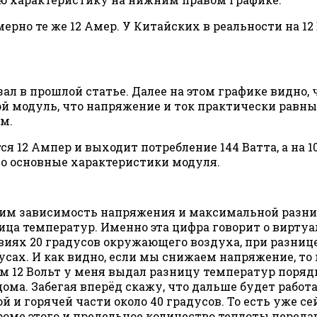
имерно те же 12 Амер. У Китайских в реальности на 12
зал в прошлой статье. Далее на этом графике видно
кой модуль, что напряжение и ток практически равн
м.
ся 12 Ампер и выходит потребление 144 Ватта, а на 1
о основные характеристики модуля.
дим зависимость напряжения и максимальной разни
ница температур. Именно эта цифра говорит о вир
ловиях 20 градусов окружающего воздуха, при разниц
усах. И как видно, если мы снижаем напряжение, то
 12 Вольт у меня выдал разницу температур порядка
 дома. Забегая вперёд скажу, что дальше будет рабо
 и горячей части около 40 градусов. То есть уже се
 кроме этого и предельное количество теплоты переда