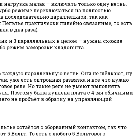
 нагрузка малая — включать только одну ветвь,
в турбо режиме переключаться на полностью
в последовательно параллельной, так как
 Пельтье практически линейно связанные, то есть
ла в два раза).
льных и 3 параллельных в целом — нужны схожие
рбо режим заморозки хладогента.
на каждую параллельную ветвь. Они не щёлкают, ну
 там уже есть оптронная развязка и всё что нужно
товое реле. Но такие реле не умеют выполнять
уля. Поэтому была куплена плата с 4-мя обычными
чего не пробъёт в обратку на управляющий
льтье остаётся с оборванный контактом, так что
т 5 Вольт. То есть с любого 5 Вольтового