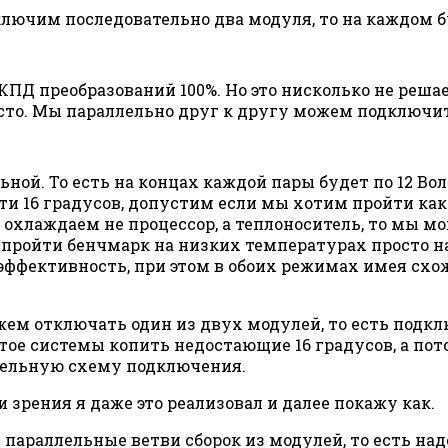
ключим последовательно два модуля, то на каждом бу
ПД преобразований 100%. Но это нисколько не решает
сто. Мы параллельно друг к другу можем подключит
ой. То есть на концах каждой пары будет по 12 Вольт
эти 16 градусов, допустим если мы хотим пройти ка
 охлаждаем не процессор, а теплоноситель, то мы м
и пройти бенчмарк на низких температурах просто н
фективность, при этом в обоих режимах имея схоже
жем отключать один из двух модулей, то есть подкл
тое системы копить недостающие 16 градусов, а пот
тельную схему подключения.
 зрения я даже это реализовал и далее покажу как.
е параллельные ветви сборок из модулей, то есть н