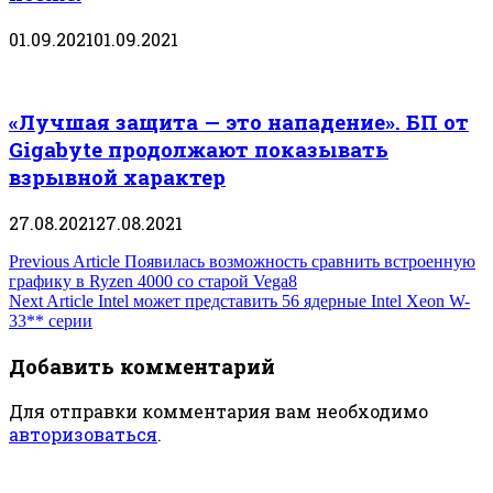
01.09.2021
01.09.2021
«Лучшая защита — это нападение». БП от
Gigabyte продолжают показывать
взрывной характер
27.08.2021
27.08.2021
Навигация
Previous Article
Появилась возможность сравнить встроенную
графику в Ryzen 4000 со старой Vega8
по
Next Article
Intel может представить 56 ядерные Intel Xeon W-
33** серии
записям
Добавить комментарий
Для отправки комментария вам необходимо
авторизоваться
.