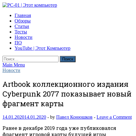
Skip
to
PC-01 | Этот компьютер
Главная
content
Компьютерные новости
Обзоры
Статьи
Тесты
Новости
ПО
YouTube | Этот Компьютер
Найти:
Main Menu
Новости
Artbook коллекционного издания
Cyberpunk 2077 показывает новый
фрагмент карты
14.01.2020
14.01.2020
-
by
Павел Конюшков
-
Leave a Comment
Ранее в декабре 2019 года уже публиковался
фрагмент игровой карты будущей игры