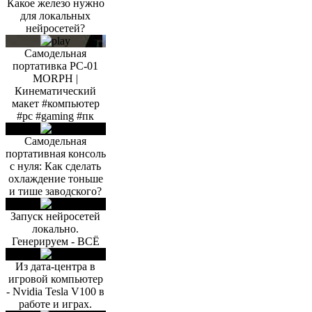
Какое железо нужно
для локальных
нейросетей?
Самодельная
портативка PC-01
MORPH |
Кинематический
макет #компьютер
#pc #gaming #пк
Самодельная
портативная консоль
с нуля: Как сделать
охлаждение тоньше
и тише заводского?
Запуск нейросетей
локально.
Генерируем - ВСЁ
Из дата-центра в
игровой компьютер
- Nvidia Tesla V100 в
работе и играх.