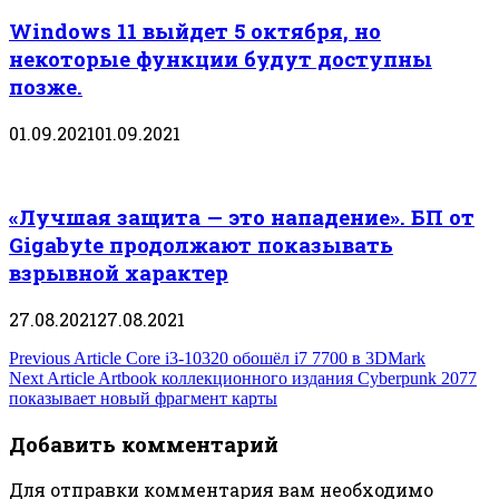
Windows 11 выйдет 5 октября, но
некоторые функции будут доступны
позже.
01.09.2021
01.09.2021
«Лучшая защита — это нападение». БП от
Gigabyte продолжают показывать
взрывной характер
27.08.2021
27.08.2021
Навигация
Previous Article
Core i3-10320 обошёл i7 7700 в 3DMark
Next Article
Artbook коллекционного издания Cyberpunk 2077
по
показывает новый фрагмент карты
записям
Добавить комментарий
Для отправки комментария вам необходимо