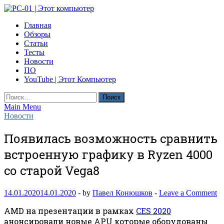
Skip
to
PC-01 | Этот компьютер
Главная
content
Компьютерные новости
Обзоры
Статьи
Тесты
Новости
ПО
YouTube | Этот Компьютер
Найти:
Main Menu
Новости
Появилась возможность сравнить
встроенную графику в Ryzen 4000
со старой Vega8
14.01.2020
14.01.2020
-
by
Павел Конюшков
-
Leave a Comment
AMD на презентации в рамках
CES 2020
анонсировали новые APU которые оборудованы