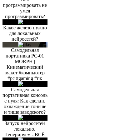
программировать не
умея
программировать?
Какое железо нужно
для локальных
нейросетей?
Самодельная
портативка PC-01
MORPH |
Кинематический
макет #компьютер
#pc #gaming #пк
Самодельная
портативная консоль
с нуля: Как сделать
охлаждение тоньше
и тише заводского?
Запуск нейросетей
локально.
Генерируем - ВСЁ