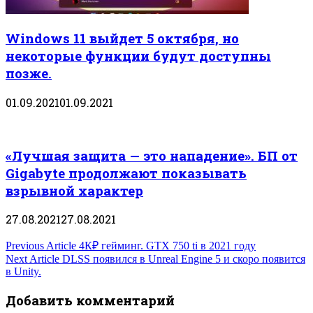
Windows 11 выйдет 5 октября, но
некоторые функции будут доступны
позже.
01.09.2021
01.09.2021
«Лучшая защита — это нападение». БП от
Gigabyte продолжают показывать
взрывной характер
27.08.2021
27.08.2021
Навигация
Previous Article
4К₽ гейминг. GTX 750 ti в 2021 году
Next Article
DLSS появился в Unreal Engine 5 и скоро появится
по
в Unity.
записям
Добавить комментарий