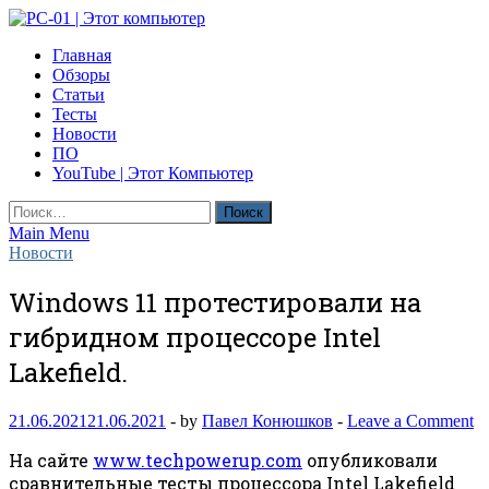
Skip
to
PC-01 | Этот компьютер
Главная
content
Компьютерные новости
Обзоры
Статьи
Тесты
Новости
ПО
YouTube | Этот Компьютер
Найти:
Main Menu
Новости
Windows 11 протестировали на
гибридном процессоре Intel
Lakefield.
21.06.2021
21.06.2021
-
by
Павел Конюшков
-
Leave a Comment
На сайте
www.techpowerup.com
опубликовали
сравнительные тесты процессора Intel Lakefield