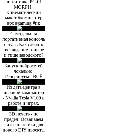
портативка PC-01
MORPH |
Кинематический
макет #компьютер
#pc #gaming #пк
Самодельная
портативная консоль
с нуля: Как сделать
охлаждение тоньше
и тише заводского?
Запуск нейросетей
локально.
Генерируем - ВСЁ
Из дата-центра в
игровой компьютер
- Nvidia Tesla V100 в
работе и играх.
3D печать - не
предел! Осваиваем
литьё пластика для
нового DIY проекта.