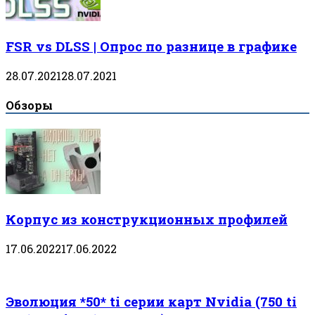
FSR vs DLSS | Опрос по разнице в графике
28.07.2021
28.07.2021
Обзоры
Корпус из конструкционных профилей
17.06.2022
17.06.2022
Эволюция *50* ti серии карт Nvidia (750 ti