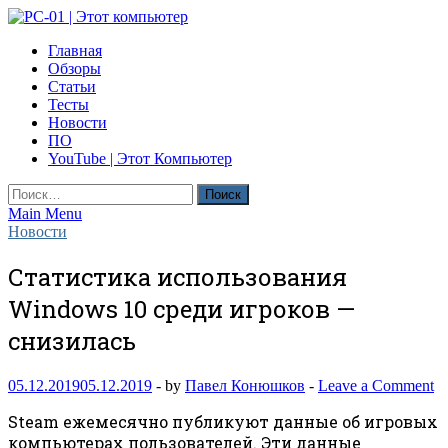
Skip
to
PC-01 | Этот компьютер
Главная
content
Компьютерные новости
Обзоры
Статьи
Тесты
Новости
ПО
YouTube | Этот Компьютер
Найти:
Main Menu
Новости
Статистика использования
Windows 10 среди игроков —
снизилась
05.12.2019
05.12.2019
-
by
Павел Конюшков
-
Leave a Comment
Steam ежемесячно публикуют данные об игровых
компьютерах пользователей. Эти данные