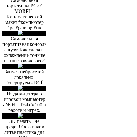
Самодельная
портативка PC-01
MORPH |
Кинематический
макет #компьютер
#pc #gaming #пк
Самодельная
портативная консоль
с нуля: Как сделать
охлаждение тоньше
и тише заводского?
Запуск нейросетей
локально.
Генерируем - ВСЁ
Из дата-центра в
игровой компьютер
- Nvidia Tesla V100 в
работе и играх.
3D печать - не
предел! Осваиваем
литьё пластика для