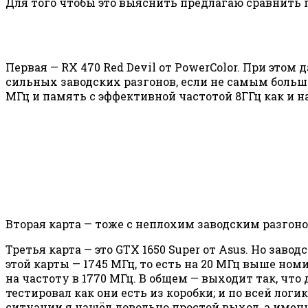
Для того чтобы это выяснить предлагаю сравнить 
Первая — RX 470 Red Devil от PowerColor. При этом
сильных заводских разгонов, если не самым больши
МГц и память с эффективной частотой 8ГГц как и на 
Вторая карта — тоже с неплохим заводским разгоном
Третья карта — это GTX 1650 Super от Asus. Но зав
этой карты — 1745 МГц, то есть на 20 МГц выше но
на частоту в 1770 МГц. В общем — выходит так, что
тестировал как они есть из коробки; и по всей логи
ситуации я нашёл довольно простой выход, а именн