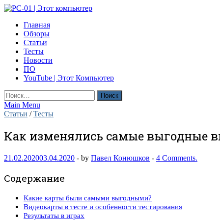
Skip
to
PC-01 | Этот компьютер
Главная
content
Компьютерные новости
Обзоры
Статьи
Тесты
Новости
ПО
YouTube | Этот Компьютер
Найти:
Main Menu
Статьи
/
Тесты
Как изменялись самые выгодные ви
21.02.2020
03.04.2020
-
by
Павел Конюшков
-
4 Comments.
Содержание
Какие карты были самыми выгодными?
Видеокарты в тесте и особенности тестирования
Результаты в играх