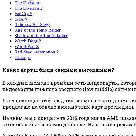
The Division
The Division 2
Far Cry 5
GTA V
Rainbow Six Siege
Rise of the Tomb Raider
Shadow of the Tomb Raider
Watch Dogs 2
World War Z
Red dead redemption 2
Выводы
Какие карты были самыми выгодными?
В каждый момент времени есть видеокарты, котор
видеокарты нижнего среднего (low middle) сегмент
Есть полноценный средний сегмент — это, допустим,
предлагаю на основе именно этих карт проследить
Начнём мы с конца лета 2016 года когда AMD показал
стоившая значительно дешевле. На старте продаж RX
У nvidia была GTX 1060 на 3 ГБ, которая стоила чут