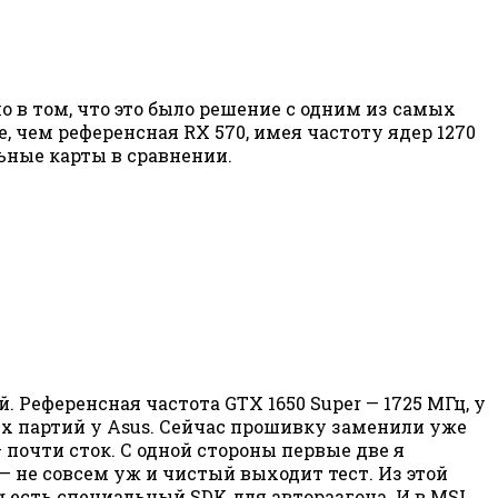
ло в том, что это было решение с одним из самых
, чем референсная RX 570, имея частоту ядер 1270
льные карты в сравнении.
. Референсная частота GTX 1650 Super — 1725 МГц, у
ых партий у Asus. Сейчас прошивку заменили уже
 почти сток. С одной стороны первые две я
 — не совсем уж и чистый выходит тест. Из этой
g есть специальный SDK для авторазгона. И в MSI