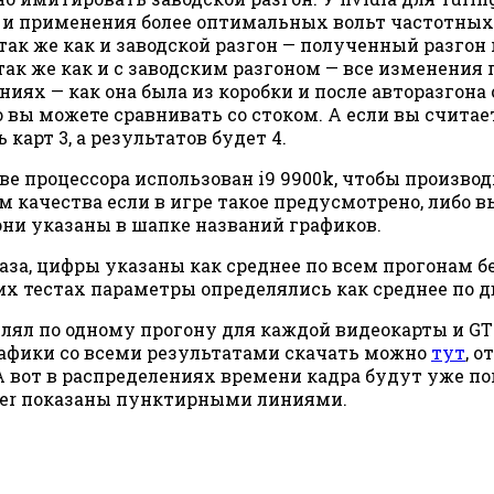
ы и применения более оптимальных вольт частотных 
 так же как и заводской разгон — полученный разгон
 так же как и с заводским разгоном — все изменени
ниях — как она была из коробки и после авторазгона 
то вы можете сравнивать со стоком. А если вы счита
 карт 3, а результатов будет 4.
ве процессора использован i9 9900k, чтобы произво
 качества если в игре такое предусмотрено, либо 
ни указаны в шапке названий графиков.
раза, цифры указаны как среднее по всем прогонам
их тестах параметры определялись как среднее по 
лял по одному прогону для каждой видеокарты и GTX 
рафики со всеми результатами скачать можно
тут
, 
 А вот в распределениях времени кадра будут уже 
uper показаны пунктирными линиями.