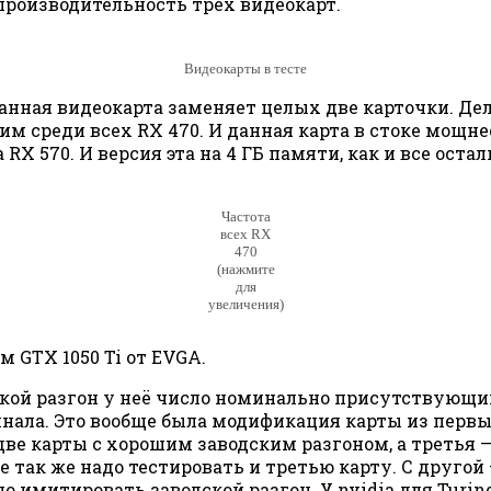
производительность трёх видеокарт.
Видеокарты в тесте
 данная видеокарта заменяет целых две карточки. Де
м среди всех RX 470. И данная карта в стоке мощнее
RX 570. И версия эта на 4 ГБ памяти, как и все оста
Частота
всех RX
470
(нажмите
для
увеличения)
 GTX 1050 Ti от EVGA.
одской разгон у неё число номинально присутствующий
минала. Это вообще была модификация карты из перв
 две карты с хорошим заводским разгоном, а третья —
ке так же надо тестировать и третью карту. С другой
о имитировать заводской разгон. У nvidia для Turin