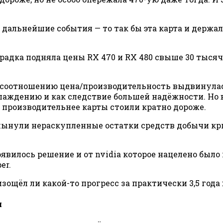
не дальнейшие события — то так бы эта карта и держ
радка подняла цены RX 470 и RX 480 свыше 30 тысяч
о соотношению цена/производительность выдвинулась
лаждению и как следствие большей надёжности. Но в
ть производительнее карты стоили кратно дороже.
ынули нераскупленные остатки средств добычи кри
появилось решение и от nvidia которое нацелено был
er.
зощёл ли какой-то прогресс за практически 3,5 года
я