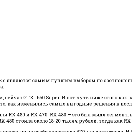
ые являются самым лучшим выбором по соотношению
а.
 сейчас GTX 1660 Super. И вот чуть ниже этого как 
 то, как изменились самые выгодные решения в посл
и RX 480 и RX 470. RX 480 — это был мидл сегмент, н
 480 стоила около 18-20 тысяч рублей, тогда как RX 
ь дороже, но не особо опережала 470-ую даже тогда. 