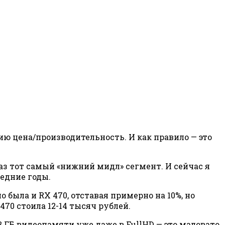
 цена/производительность. И как правило — это
раз тот самый «нижний мидл» сегмент. И сейчас я
едние годы.
о была и RX 470, отставая примерно на 10%, но
470 стоила 12-14 тысяч рублей.
И 3 ГБ видеопамяти уже даже в FullHD — это маловато