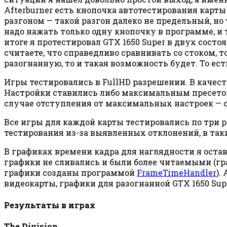
Afterburner есть кнопочка автотестирования карт
разгоном — такой разгон далеко не предельный, но
надо нажать только одну кнопочку в программе, и
итоге я протестировал GTX 1650 Super в двух состоя
считаете, что справедливо сравнивать со стоком, 
разогнанную, то и такая возможность будет. То есть
Игры тестировались в FullHD разрешении. В качест
Настройки ставились либо максимальным пресетом
случае отступления от максимальных настроек — о
Все игры для каждой карты тестировались по три 
тестирования из-за выявленных отклонений, в так
В графиках времени кадра для наглядности я остав
графики не сливались и были более читаемыми (г
графики созданы программой
FrameTimeHandler
).
видеокарты, графики для разогнанной GTX 1650 S
Результаты в играх
The Division