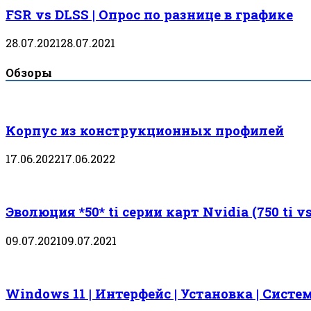
FSR vs DLSS | Опрос по разнице в графике
28.07.2021
28.07.2021
Обзоры
Корпус из конструкционных профилей
17.06.2022
17.06.2022
Эволюция *50* ti серии карт Nvidia (750 ti vs 
09.07.2021
09.07.2021
Windows 11 | Интерфейс | Установка | Сист