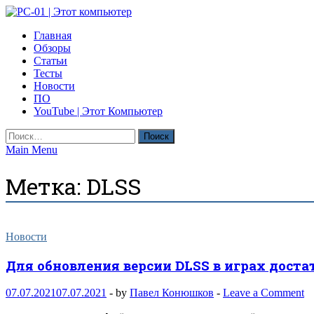
Skip
to
PC-01 | Этот компьютер
Главная
content
Компьютерные новости
Обзоры
Статьи
Тесты
Новости
ПО
YouTube | Этот Компьютер
Найти:
Main Menu
Метка:
DLSS
Новости
Для обновления версии DLSS в играх доста
07.07.2021
07.07.2021
-
by
Павел Конюшков
-
Leave a Comment