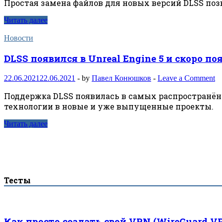
Простая замена файлов для новых версий DLSS по
Читать далее
Новости
DLSS появился в Unreal Engine 5 и скоро поя
22.06.2021
22.06.2021
-
by
Павел Конюшков
-
Leave a Comment
Поддержка DLSS появилась в самых распространённ
технологии в новые и уже выпущенные проекты.
Читать далее
Тесты
Как просто создать свой VPN (WireGuard V