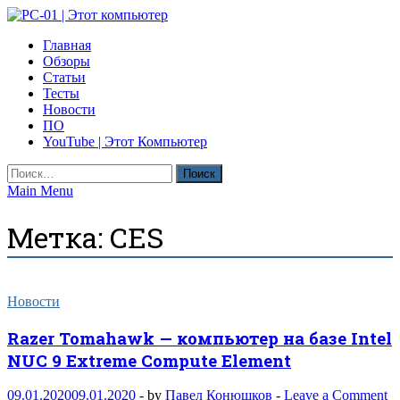
Skip
to
PC-01 | Этот компьютер
Главная
content
Компьютерные новости
Обзоры
Статьи
Тесты
Новости
ПО
YouTube | Этот Компьютер
Найти:
Main Menu
Метка:
CES
Новости
Razer Tomahawk — компьютер на базе Intel
NUC 9 Extreme Compute Element
09.01.2020
09.01.2020
-
by
Павел Конюшков
-
Leave a Comment