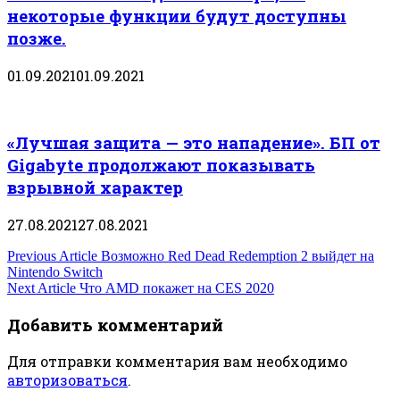
некоторые функции будут доступны
позже.
01.09.2021
01.09.2021
«Лучшая защита — это нападение». БП от
Gigabyte продолжают показывать
взрывной характер
27.08.2021
27.08.2021
Навигация
Previous Article
Возможно Red Dead Redemption 2 выйдет на
Nintendo Switch
по
Next Article
Что AMD покажет на CES 2020
записям
Добавить комментарий
Для отправки комментария вам необходимо
авторизоваться
.