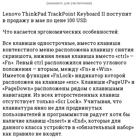
(нажмите для увеличения)
Lenovo ThinkPad TrackPoint Keyboard II поступит
в продажу в мае по цене 100 USD.
Что касается эргономических особенностей:
Все клавиши однострочные, вместо клавиши
контекстного меню расположена клавишу снятия
скриншота, нижняя левая клавиша вместо «ctrl» —
«Fn». Левый ctrl расположился вместо углового
положения — вторым, между «Fn» и «Win».
Имеется функция «FnLock» индикатор которой
расположен на клавише «esc». Клавиши «PageUP» и
«PageDown» расположены рядом с клавишами
навигации. Из всех второстепенных клавиш
отсутствует только «Scr Lock». Учитывая, что
клавиатура явно не для продвинутых
пользователей и программистов радует хотя бы
наличие клавиш «Insert» и «End», которые для
данного класса устройств в «обязательный набор»
как правило не входят.