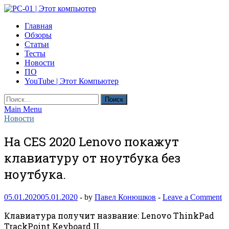
Skip
to
PC-01 | Этот компьютер
Главная
content
Компьютерные новости
Обзоры
Статьи
Тесты
Новости
ПО
YouTube | Этот Компьютер
Найти:
Main Menu
Новости
На CES 2020 Lenovo покажут
клавиатуру от ноутбука без
ноутбука.
05.01.2020
05.01.2020
-
by
Павел Конюшков
-
Leave a Comment
Клавиатура получит название: Lenovo ThinkPad
TrackPoint Keyboard II.