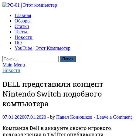
Skip
to
PC-01 | Этот компьютер
Главная
content
Компьютерные новости
Обзоры
Статьи
Тесты
Новости
ПО
YouTube | Этот Компьютер
Найти:
Main Menu
Новости
DELL представили концепт
Nintendo Switch подобного
компьютера
07.01.2020
07.01.2020
-
by
Павел Конюшков
-
Leave a Comment
Компания Dell в аккаунте своего игрового
подразделения в Twitter опубликовали