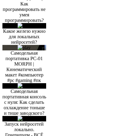
Как
программировать не
умея
программировать?
Какое железо нужно
для локальных
нейросетей?
Самодельная
портативка PC-01
MORPH |
Кинематический
макет #компьютер
#pc #gaming #пк
Самодельная
портативная консоль
с нуля: Как сделать
охлаждение тоньше
и тише заводского?
Запуск нейросетей
локально.
Генерируем - ВСЁ