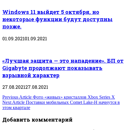
Windows 11 выйдет 5 октября, но
некоторые функции будут доступны
позже.
01.09.2021
01.09.2021
«Лучшая защита — это нападение». БП от
Gigabyte продолжают показывать
взрывной характер
27.08.2021
27.08.2021
Навигация
Previous Article
Фото «живых» кристаллов Xbox Series X
Next Article
Поставки мобильных Comet Lake-H начнутся в
по
этом квартале
записям
Добавить комментарий