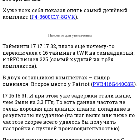
Хуже всех себя показал опять самый дешёвый
комплект (
F4-3600C17-8GVK
).
Нажмите для увеличения
Тайминги 17 17 17 32, плата ещё почему-то
переключала с 16 тайминга tWR на семнадцатый,
и tRFC вышел 325 (самый худший их трёх
комплектов).
В двух оставшихся комплектах — лидер
сменился. Второе место у Patriot (
PVB416G440C8K
).
17 16 16 31. И при этом уже задержки стали выше,
чем были на 3,3 ГГц. То есть данная частота не
очень хорошая для данных планок, попадание в
результаты неудачное (на шаг выше или ниже по
частоте скорее всего удалось бы получить
настройки с лучшей производительностью).
Лучший результат у дорогого комплекта от G-