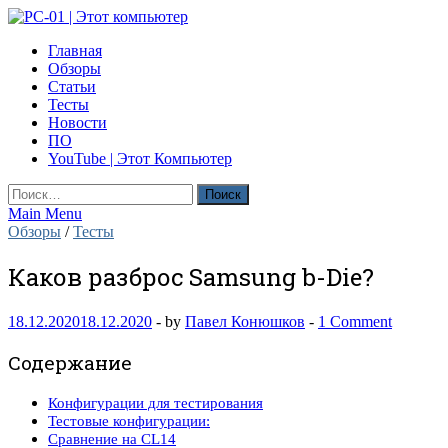
Skip
to
PC-01 | Этот компьютер
Главная
content
Компьютерные новости
Обзоры
Статьи
Тесты
Новости
ПО
YouTube | Этот Компьютер
Найти:
Main Menu
Обзоры
/
Тесты
Каков разброс Samsung b-Die?
18.12.2020
18.12.2020
-
by
Павел Конюшков
-
1 Comment
Содержание
Конфигурации для тестирования
Тестовые конфигурации:
Сравнение на CL14