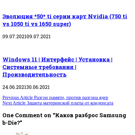
Эволюция *50* ti серии карт Nvidia (750 ti
vs 1050 ti vs 1650 super)
09.07.2021
09.07.2021
Windows 11 | Интерфейс | Установка |
Системные требования |
Производительность
24.06.2021
30.06.2021
Навигация
Previous Article
Разгон памяти, против разгона ядер
Next Article
Защита материнской платы от конденсата
по
One Comment on “Каков разброс Samsung
записям
b-Die?”