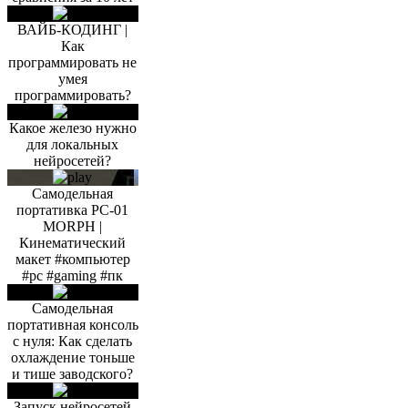
ВАЙБ-КОДИНГ |
Как
программировать не
умея
программировать?
Какое железо нужно
для локальных
нейросетей?
Самодельная
портативка PC-01
MORPH |
Кинематический
макет #компьютер
#pc #gaming #пк
Самодельная
портативная консоль
с нуля: Как сделать
охлаждение тоньше
и тише заводского?
Запуск нейросетей