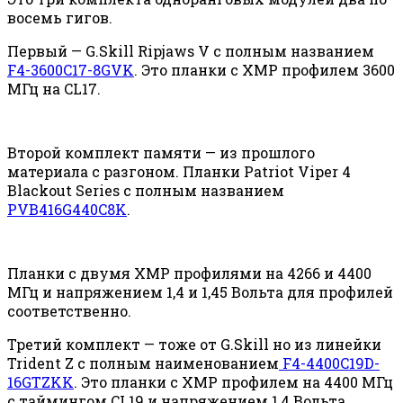
восемь гигов.
Первый — G.Skill Ripjaws V c полным названием
F4-3600C17-8GVK
. Это планки с XMP профилем 3600
МГц на CL17.
Второй комплект памяти — из прошлого
материала с разгоном. Планки Patriot Viper 4
Blackout Series с полным названием
PVB416G440C8K
.
Планки с двумя XMP профилями на 4266 и 4400
МГц и напряжением 1,4 и 1,45 Вольта для профилей
соответственно.
Третий комплект — тоже от G.Skill но из линейки
Trident Z с полным наименованием
F4-4400C19D-
16GTZKK
. Это планки с XMP профилем на 4400 МГц
с таймингом CL19 и напряжением 1,4 Вольта.