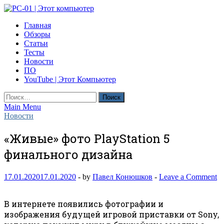
Skip
to
PC-01 | Этот компьютер
Главная
content
Компьютерные новости
Обзоры
Статьи
Тесты
Новости
ПО
YouTube | Этот Компьютер
Найти:
Main Menu
Новости
«Живые» фото PlayStation 5
финального дизайна
17.01.2020
17.01.2020
-
by
Павел Конюшков
-
Leave a Comment
В интернете появились фотографии и
изображения будущей игровой приставки от Sony,