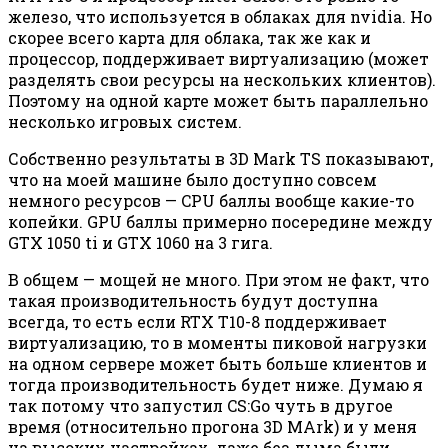
железо, что используется в облаках для nvidia. Но
скорее всего карта для облака, так же как и
процессор, поддерживает виртуализацию (может
разделять свои ресурсы на нескольких клиентов).
Поэтому на одной карте может быть параллельно
несколько игровых систем.
Собственно результаты в 3D Mark TS показывают,
что на моей машине было доступно совсем
немного ресурсов — CPU баллы вообще какие-то
копейки. GPU баллы примерно посередине между
GTX 1050 ti и GTX 1060 на 3 гига.
В общем — мощей не много. При этом не факт, что
такая производительность будут доступна
всегда, то есть если RTX T10-8 поддерживает
виртуализацию, то в моменты пиковой нагрузки
на одном сервере может быть больше клиентов и
тогда производительность будет ниже. Думаю я
так потому что запустил CS:Go чуть в другое
время (относительно прогона 3D MArk) и у меня
на высоких настройках, даже без дыма были