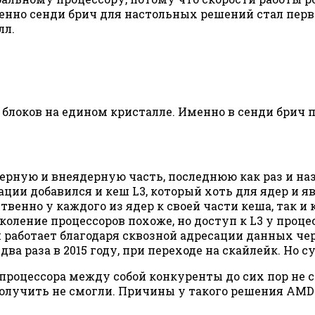
именно сенди брич для настольных решений стал пе
лл.
блоков на едином кристалле. Именно в сенди брич
дерную и внеядерную часть, последнюю как раз и на
рации добавился и кеш L3, который хоть для ядер и 
венно у каждого из ядер к своей части кеша, так и 
коление процессоров похоже, но доступ к L3 у проц
и работает благодаря сквозной адресации данных чере
а раза в 2015 году, при переходе на скайлейк. Но су
процессора между собой конкуренты до сих пор не 
лучить не смогли. Причины у такого решения AMD т