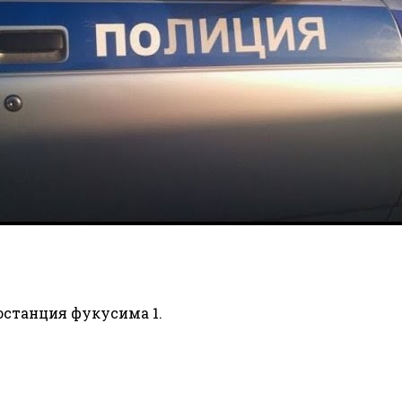
останция фукусима 1.