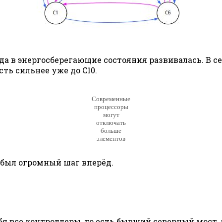
ода в энергосберегающие состояния развивалась. В 
ть сильнее уже до C10.
Современные
процессоры
могут
отключать
больше
элементов
 был огромный шаг вперёд.
я все контроллеры, то есть бывший северный мост, 