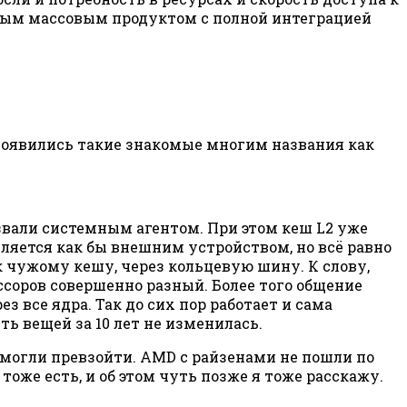
рвым массовым продуктом с полной интеграцией
 появились такие знакомые многим названия как
звали системным агентом. При этом кеш L2 уже
является как бы внешним устройством, но всё равно
к чужому кешу, через кольцевую шину. К слову,
ессоров совершенно разный. Более того общение
з все ядра. Так до сих пор работает и сама
ть вещей за 10 лет не изменилась.
смогли превзойти. AMD с райзенами не пошли по
оже есть, и об этом чуть позже я тоже расскажу.