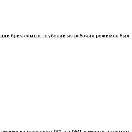
сенди брич самый глубокий из рабочих режимов был
а также контроллеры PCI-e и DMI, который на самом