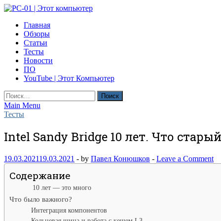
Skip
to
PC-01 | Этот компьютер
Главная
content
Компьютерные новости
Обзоры
Статьи
Тесты
Новости
ПО
YouTube | Этот Компьютер
Найти:
Main Menu
Тесты
Intel Sandy Bridge 10 лет. Что стары
19.03.2021
19.03.2021
-
by
Павел Конюшков
-
Leave a Comment
Содержание
10 лет — это много
Что было важного?
Интеграция компонентов
Кольцевая шина и работа с кешем L3