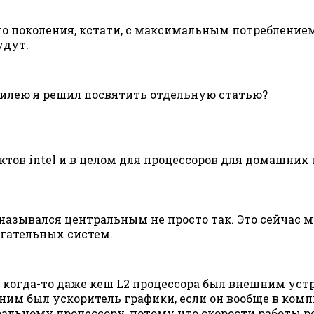
о поколения, кстати, с максимальным потреблением в
удут.
билею я решил посвятить отдельную статью?
ктов intel и в целом для процессоров для домашних
азывался центральным не просто так. Это сейчас м
огательных систем.
 когда-то даже кеш L2 процессора был внешним ус
им был ускоритель графики, если он вообще в комп
альному процессору, потому что скорости работы ро