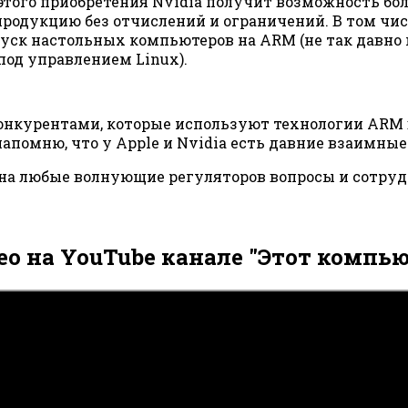
этого приобретения Nvidia получит возможность бол
родукцию без отчислений и ограничений. В том чис
ск настольных компьютеров на ARM (не так давно
под управлением Linux).
конкурентами, которые используют технологии ARM
 напомню, что у Apple и Nvidia есть давние взаимн
ть на любые волнующие регуляторов вопросы и сотру
ео на YouTube канале "Этот компью