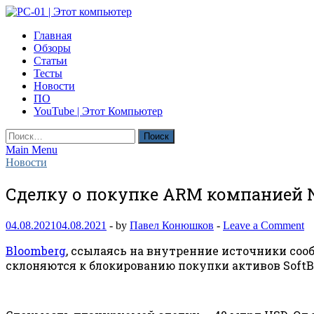
Skip
to
PC-01 | Этот компьютер
Главная
content
Компьютерные новости
Обзоры
Статьи
Тесты
Новости
ПО
YouTube | Этот Компьютер
Найти:
Main Menu
Новости
Сделку о покупке ARM компанией N
04.08.2021
04.08.2021
-
by
Павел Конюшков
-
Leave a Comment
Bloomberg
, ссылаясь на внутренние источники соо
склоняются к блокированию покупки активов SoftB