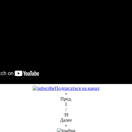
Подписаться на канал
«
Пред.
1
/
39
Далее
»