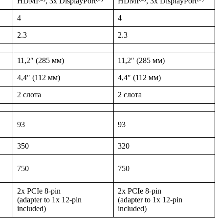
HDMI
, 3x DisplayPort
HDMI
, 3x DisplayPort
4
4
2.3
2.3
11,2″ (285 мм)
11,2″ (285 мм)
4,4″ (112 мм)
4,4″ (112 мм)
2 слота
2 слота
93
93
350
320
750
750
2x PCIe 8-pin
2x PCIe 8-pin
(adapter to 1x 12-pin
(adapter to 1x 12-pin
included)
included)