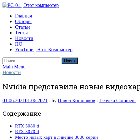
Skip
to
PC-01 | Этот компьютер
Главная
content
Компьютерные новости
Обзоры
Статьи
Тесты
Новости
ПО
YouTube | Этот Компьютер
Найти:
Main Menu
Новости
Nvidia представила новые видеока
01.06.2021
01.06.2021
-
by
Павел Конюшков
-
Leave a Comment
Содержание
RTX 3080 ti
RTX 3070 ti
Место новых карт в линейке 3000 серии