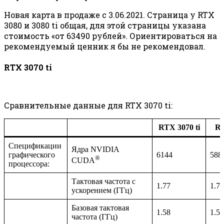
Новая карта в продаже с 3.06.2021. Страница у RTX
3080 и 3080 ti общая, для этой страницы указана
стоимость «от 63490 рублей». Ориентироваться на
рекомендуемый ценник я бы не рекомендовал.
RTX 3070 ti
Сравнительные данные для RTX 3070 ti:
RTX 3070 ti
RT
Спецификации
Ядра NVIDIA
графического
6144
588
®
CUDA
процессора:
Тактовая частота с
1.77
1.73
ускорением (ГГц)
Базовая тактовая
1.58
1.50
частота (ГГц)