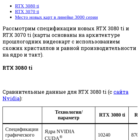
RTX 3080 ti
RTX 3070 ti
Место новых карт в линейке 3000 серии
Рассмотрим спецификации новых RTX 3080 ti и
RTX 3070 ti (карты основаны на архитектуре
прошлогодних видеокарт с использованием
схожих кристаллов и равной производительности
на ядро и такт).
RTX 3080 ti
Сравнительные данные для RTX 3080 ti (с
сайта
Nvidia
):
Технология/
RTX 3080 ti
RT
параметр
Спецификации
Ядра NVIDIA
графического
10240
870
®
CUDA