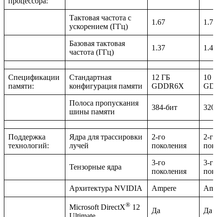
процессора:
Тактовая частота с
1.67
1.71
ускорением (ГГц)
Базовая тактовая
1.37
1.44
частота (ГГц)
Спецификации
Стандартная
12 ГБ
10 
памяти:
конфигурация памяти
GDDR6X
GD
Полоса пропускания
384-бит
320
шины памяти
Поддержка
Ядра для трассировки
2-го
2-го
технологий:
лучей
поколения
пок
3-го
3-го
Тензорные ядра
поколения
пок
Архитектура NVIDIA
Ampere
Amp
®
Microsoft DirectX
12
Да
Да
Ultimate