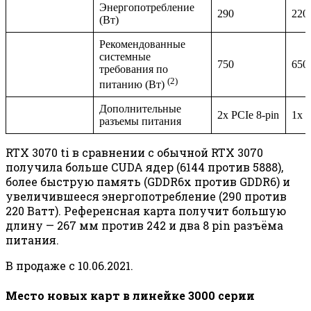
Энергопотребление
290
220
(Вт)
Рекомендованные
системные
750
650
требования по
(2)
питанию (Вт)
Дополнительные
2x PCIe 8-pin
1x P
разъемы питания
RTX 3070 ti в сравнении с обычной RTX 3070
получила больше CUDA ядер (6144 против 5888),
более быструю память (GDDR6x против GDDR6) и
увеличившееся энергопотребление (290 против
220 Ватт). Референсная карта получит большую
длину — 267 мм против 242 и два 8 pin разъёма
питания.
В продаже с 10.06.2021.
Место новых карт в линейке 3000 серии