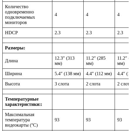
Количество
одновременно
4
4
4
подключаемых
мониторов
HDCP
2.3
2.3
2.3
Размеры:
12.3″ (313
11.2″ (285
11.2″ (
Длина
мм)
мм)
мм)
Ширина
5.4″ (138 мм)
4.4″ (112 мм)
4.4″ (
Высота
3 слота
2 слота
2 слот
Температурные
характеристики::
Максимальная
температура
93
93
93
видеокарты (°С)