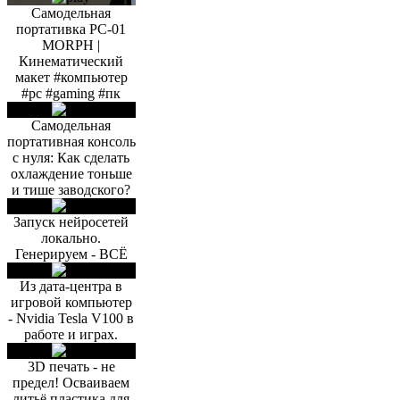
Самодельная
портативка PC-01
MORPH |
Кинематический
макет #компьютер
#pc #gaming #пк
Самодельная
портативная консоль
с нуля: Как сделать
охлаждение тоньше
и тише заводского?
Запуск нейросетей
локально.
Генерируем - ВСЁ
Из дата-центра в
игровой компьютер
- Nvidia Tesla V100 в
работе и играх.
3D печать - не
предел! Осваиваем
литьё пластика для