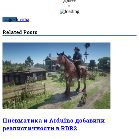
Далее
»
Tagged
nvidia
Related Posts
Пневматика и Arduino добавили
реалистичности в RDR2