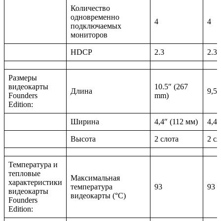
Количество
одновременно
4
4
подключаемых
мониторов
HDCP
2.3
2.3
Размеры
видеокарты
10.5″ (267
Длина
9,5″
Founders
mm)
Edition:
Ширина
4,4″ (112 мм)
4,4″
Высота
2 слота
2 сл
Температура и
тепловые
Максимальная
характеристики
температура
93
93
видеокарты
видеокарты (°С)
Founders
Edition: