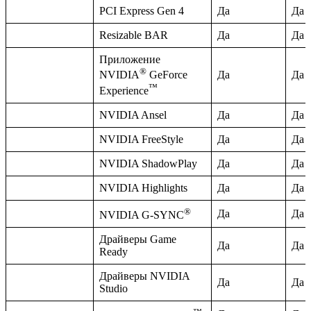
PCI Express Gen 4
Да
Да
Resizable BAR
Да
Да
Приложение
®
Да
Да
NVIDIA
GeForce
™
Experience
NVIDIA Ansel
Да
Да
NVIDIA FreeStyle
Да
Да
NVIDIA ShadowPlay
Да
Да
NVIDIA Highlights
Да
Да
®
Да
Да
NVIDIA G-SYNC
Драйверы Game
Да
Да
Ready
Драйверы NVIDIA
Да
Да
Studio