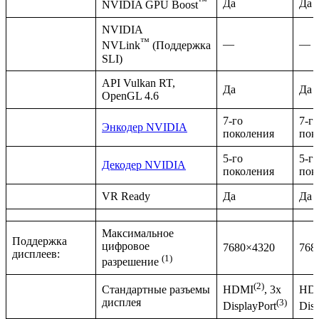
™
Да
Да
NVIDIA GPU Boost
NVIDIA
™
—
—
NVLink
(Поддержка
SLI)
API Vulkan RT,
Да
Да
OpenGL 4.6
7-го
7-го
Энкодер NVIDIA
поколения
пок
5-го
5-го
Декодер NVIDIA
поколения
пок
VR Ready
Да
Да
Максимальное
Поддержка
цифровое
7680×4320
768
дисплеев:
(1)
разрешение
(2)
Стандартные разъемы
HDMI
, 3x
HD
дисплея
(3)
DisplayPort
Disp