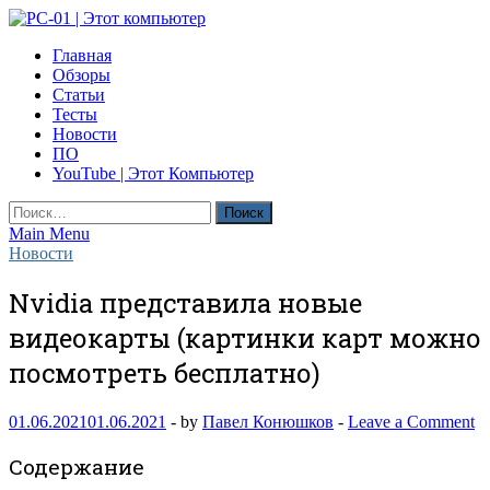
Skip
to
PC-01 | Этот компьютер
Главная
content
Компьютерные новости
Обзоры
Статьи
Тесты
Новости
ПО
YouTube | Этот Компьютер
Найти:
Main Menu
Новости
Nvidia представила новые
видеокарты (картинки карт можно
посмотреть бесплатно)
01.06.2021
01.06.2021
-
by
Павел Конюшков
-
Leave a Comment
Содержание