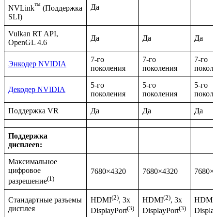
™
Да
—
—
NVLink
(Поддержка
SLI)
Vulkan RT API,
Да
Да
Да
OpenGL 4.6
7-го
7-го
7-го
Энкодер NVIDIA
поколения
поколения
покол
5-го
5-го
5-го
Декодер NVIDIA
поколения
поколения
покол
Поддержка VR
Да
Да
Да
Поддержка
дисплеев:
Максимальное
цифровое
7680×4320
7680×4320
7680×
(1)
разрешение
(2)
(2)
Стандартные разъемы
HDMI
, 3x
HDMI
, 3x
HDMI
дисплея
(3)
(3)
DisplayPort
DisplayPort
Displa