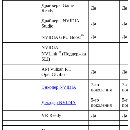
Драйверы Game
Да
Да
Ready
Драйверы NVIDIA
Да
Да
Studio
™
Да
Да
NVIDIA GPU Boost
NVIDIA
™
—
—
NVLink
(Поддержка
SLI)
API Vulkan RT,
Да
Да
OpenGL 4.6
7-го
7-го
Энкодер NVIDIA
поколения
пок
5-го
5-го
Декодер NVIDIA
поколения
пок
VR Ready
Да
Да