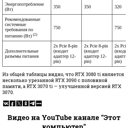
Энергопотребление
350
350
320
(Вт)
Рекомендованные
системные
750
750
требования по
(2)
питанию (Вт)
2x Pcie 8-pin
2x Pcie 8-pin
2x Pcie
Дополнительные
(входит
(входит
(входи
разъемы питания
адаптер 12-
адаптер 12-
адапте
pin)
pin)
pin)
Из общей таблицы видно, что RTX 3080 ti является
несколько урезанной RTX 3090 с половиной
памяти, а RTX 3070 ti — улучшенной версией RTX
3070.
Видео на YouTube канале "Этот
компьютер"