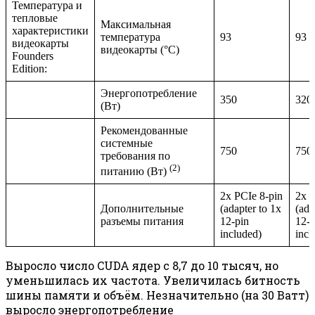
Температура и
тепловые
Максимальная
характеристики
температура
93
93
видеокарты
видеокарты (°С)
Founders
Edition:
Энергопотребление
350
320
(Вт)
Рекомендованные
системные
750
750
требования по
(2)
питанию (Вт)
2x PCIe 8-pin
2x P
Дополнительные
(adapter to 1x
(ada
разъемы питания
12-pin
12-p
included)
incl
Выросло число CUDA ядер с 8,7 до 10 тысяч, но
уменьшилась их частота. Увеличилась битность
шины памяти и объём. Незначительно (на 30 Ватт)
выросло энергопотребление