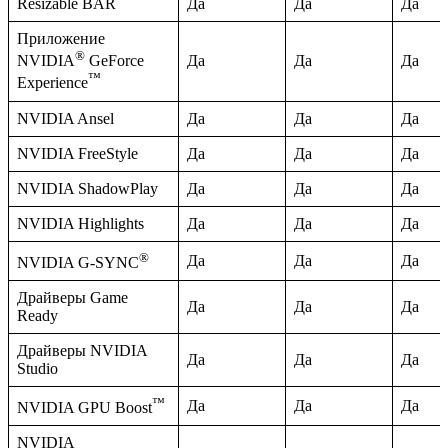
Resizable BAR
Да
Да
Да
Приложение
®
Да
Да
Да
NVIDIA
GeForce
™
Experience
NVIDIA Ansel
Да
Да
Да
NVIDIA FreeStyle
Да
Да
Да
NVIDIA ShadowPlay
Да
Да
Да
NVIDIA Highlights
Да
Да
Да
®
Да
Да
Да
NVIDIA G-SYNC
Драйверы Game
Да
Да
Да
Ready
Драйверы NVIDIA
Да
Да
Да
Studio
™
Да
Да
Да
NVIDIA GPU Boost
NVIDIA