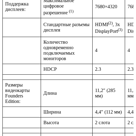
Максимальное
Поддержка
цифровое
7680×4320
768
дисплеев:
(1)
разрешение
(2)
Стандартные разъемы
HDMI
, 3x
HD
дисплея
(3)
DisplayPort
Disp
Количество
одновременно
4
4
подключаемых
мониторов
HDCP
2.3
2.3
Размеры
видеокарты
11,2″ (285
11,2
Длина
Founders
мм)
мм)
Edition:
Ширина
4,4″ (112 мм)
4,4″
Высота
2 слота
2 сл