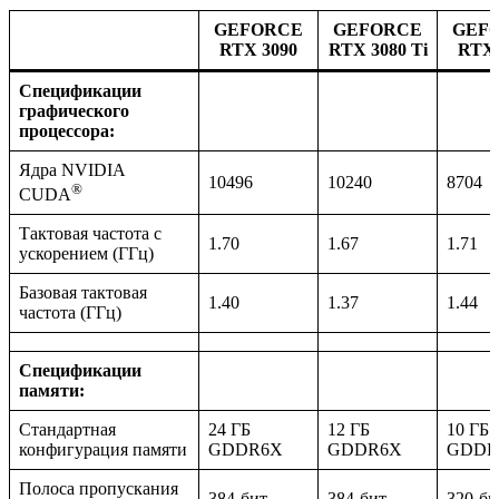
GEFORCE
GEFORCE
GEF
RTX 3090
RTX 3080 Ti
RTX 
Спецификации
графического
процессора:
Ядра NVIDIA
10496
10240
8704
®
CUDA
Тактовая частота с
1.70
1.67
1.71
ускорением (ГГц)
Базовая тактовая
1.40
1.37
1.44
частота (ГГц)
Спецификации
памяти:
Стандартная
24 ГБ
12 ГБ
10 ГБ
конфигурация памяти
GDDR6X
GDDR6X
GDDR
Полоса пропускания
384-бит
384-бит
320-би