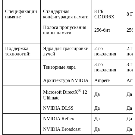
Спецификации
Стандартная
8 ГБ
8 Г
памяти:
конфигурация памяти
GDDR6X
Полоса пропускания
256-бит
256
шины памяти
Поддержка
Ядра для трассировки
2-го
2-го
технологий:
лучей
поколения
пок
3-го
3-го
Тензорные ядра
поколения
пок
Архитектура NVIDIA
Ampere
Amp
®
Microsoft DirectX
12
Да
Да
Ultimate
NVIDIA DLSS
Да
Да
NVIDIA Reflex
Да
Да
NVIDIA Broadcast
Да
Да