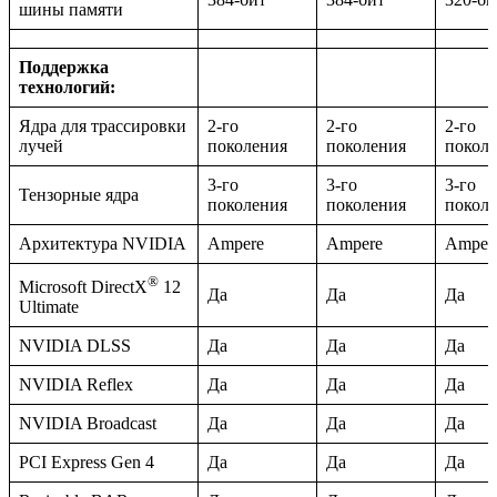
шины памяти
Поддержка
технологий:
Ядра для трассировки
2-го
2-го
2-го
лучей
поколения
поколения
покол
3-го
3-го
3-го
Тензорные ядра
поколения
поколения
покол
Архитектура NVIDIA
Ampere
Ampere
Amper
®
Microsoft DirectX
12
Да
Да
Да
Ultimate
NVIDIA DLSS
Да
Да
Да
NVIDIA Reflex
Да
Да
Да
NVIDIA Broadcast
Да
Да
Да
PCI Express Gen 4
Да
Да
Да