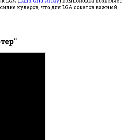
к LGA (
Land Grid Array
) компоновка позволяет
силие кулеров, что для LGA сокетов важный
тер"