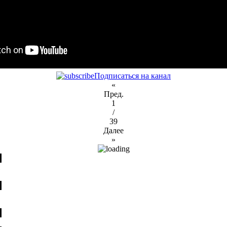
Подписаться на канал
«
Пред.
1
/
39
Далее
»
я