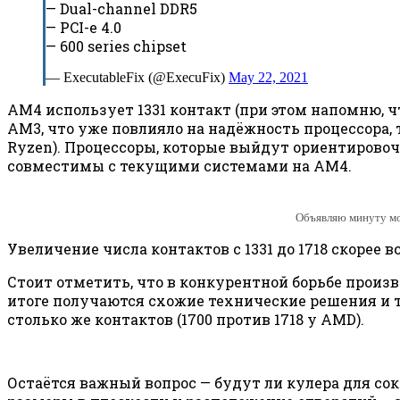
— Dual-channel DDR5
— PCI-e 4.0
— 600 series chipset
— ExecutableFix (@ExecuFix)
May 22, 2021
AM4 использует 1331 контакт (при этом напомню, 
AM3, что уже повлияло на надёжность процессора, 
Ryzen). Процессоры, которые выйдут ориентировоч
совместимы с текущими системами на AM4.
Объявляю минуту мол
Увеличение числа контактов с 1331 до 1718 скорее
Стоит отметить, что в конкурентной борьбе прои
итоге получаются схожие технические решения и тр
столько же контактов (1700 против 1718 у AMD).
Остаётся важный вопрос — будут ли кулера для с