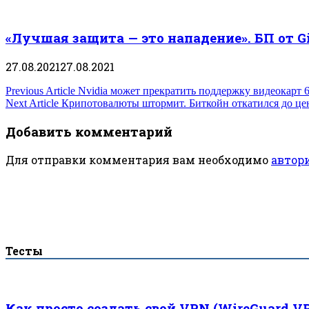
«Лучшая защита — это нападение». БП от 
27.08.2021
27.08.2021
Навигация
Previous Article
Nvidia может прекратить поддержку видеокарт 6
Next Article
Крипотовалюты штормит. Биткойн откатился до цен
по
Добавить комментарий
записям
Для отправки комментария вам необходимо
автор
Тесты
Как просто создать свой VPN (WireGuard V