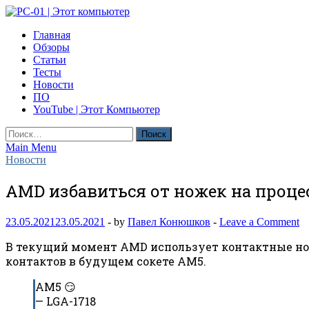
Skip
to
PC-01 | Этот компьютер
Главная
content
Компьютерные новости
Обзоры
Статьи
Тесты
Новости
ПО
YouTube | Этот Компьютер
Найти:
Main Menu
Новости
AMD избавиться от ножек на проце
23.05.2021
23.05.2021
-
by
Павел Конюшков
-
Leave a Comment
В текущий момент AMD использует контактные нож
контактов в будущем сокете AM5.
AM5 😏
— LGA-1718