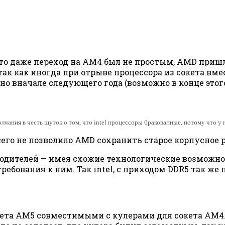
что даже переход на AM4 был не простым, AMD приш
так как иногда при отрыве процессора из сокета вм
но вначале следующего года (возможно в конце этог
чания в честь шуток о том, что intel процессоры бракованные, потому что у 
 всего не позволило AMD сохранить старое корпусное
зводителей — имея схожие технологические возможн
ебования к ним. Так intel, с приходом DDR5 так же
окета AM5 совместимыми с кулерами для сокета AM4