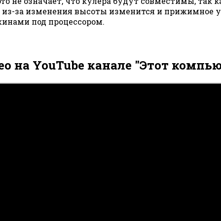
о не означает, что кулера будут совместимы, так ка
 из-за изменения высоты изменится и прижимное у
жинами под процессором.
ео на YouTube канале "Этот компью