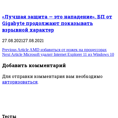
«Лучшая защита — это нападение». БП от
Gigabyte продолжают показывать
взрывной характер
27.08.2021
27.08.2021
Навигация
Previous Article
AMD избавиться от ножек на процессорах
Next Article
Microsoft удалит Internet Explorer 11 из Windows 10
по
Добавить комментарий
записям
Для отправки комментария вам необходимо
авторизоваться
.
Тесты