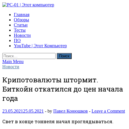
Skip
to
PC-01 | Этот компьютер
Главная
content
Компьютерные новости
Обзоры
Статьи
Тесты
Новости
ПО
YouTube | Этот Компьютер
Найти:
Main Menu
Новости
Крипотовалюты штормит.
Биткойн откатился до цен начала
года
23.05.2021
25.05.2021
-
by
Павел Конюшков
-
Leave a Comment
Свет в конце тоннеля начал проглядываться.