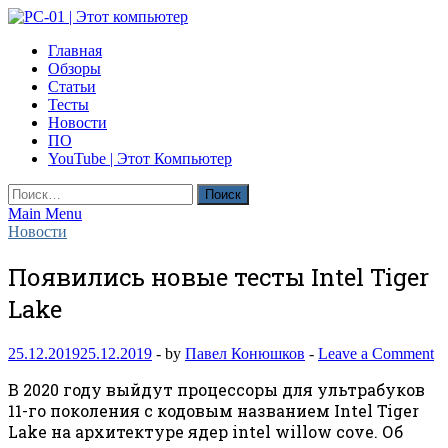
Skip
to
PC-01 | Этот компьютер
Главная
content
Компьютерные новости
Обзоры
Статьи
Тесты
Новости
ПО
YouTube | Этот Компьютер
Найти:
Main Menu
Новости
Появились новые тесты Intel Tiger
Lake
25.12.2019
25.12.2019
-
by
Павел Конюшков
-
Leave a Comment
В 2020 году выйдут процессоры для ультрабуков
11-го поколения с кодовым названием Intel Tiger
Lake на архитектуре ядер intel willow cove. Об