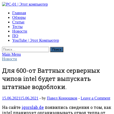
Skip
to
PC-01 | Этот компьютер
Главная
content
Компьютерные новости
Обзоры
Статьи
Тесты
Новости
ПО
YouTube | Этот Компьютер
Найти:
Main Menu
Новости
Для 600-от Ваттных серверных
чипов intel будет выпускать
штатные водоблоки.
15.06.2021
15.06.2021
-
by
Павел Конюшков
-
Leave a Comment
На сайте
igorslab.de
появились сведения о том, как
intel планирует организовывать отвод тепла от