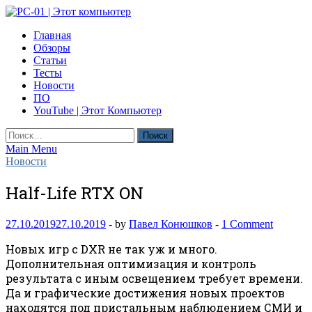
Skip
to
PC-01 | Этот компьютер
Главная
content
Компьютерные новости
Обзоры
Статьи
Тесты
Новости
ПО
YouTube | Этот Компьютер
Найти:
Main Menu
Новости
Half-Life RTX ON
27.10.2019
27.10.2019
-
by
Павел Конюшков
-
1 Comment
Новых игр с DXR не так уж и много.
Дополнительная оптимизация и контроль
результата с иным освещением требует времени.
Да и графические достижения новых проектов
находятся под пристальным наблюдением СМИ и