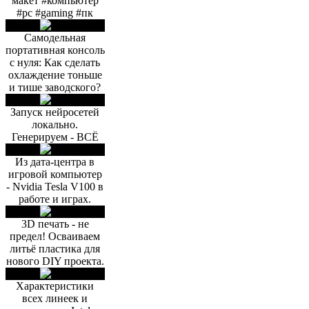
макет #компьютер
#pc #gaming #пк
Самодельная
портативная консоль
с нуля: Как сделать
охлаждение тоньше
и тише заводского?
Запуск нейросетей
локально.
Генерируем - ВСЁ
Из дата-центра в
игровой компьютер
- Nvidia Tesla V100 в
работе и играх.
3D печать - не
предел! Осваиваем
литьё пластика для
нового DIY проекта.
Характеристики
всех линеек и