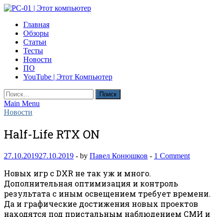
Skip
to
PC-01 | Этот компьютер
Главная
content
Компьютерные новости
Обзоры
Статьи
Тесты
Новости
ПО
YouTube | Этот Компьютер
Найти:
Main Menu
Новости
Half-Life RTX ON
27.10.2019
27.10.2019
-
by
Павел Конюшков
-
1 Comment
Новых игр с DXR не так уж и много.
Дополнительная оптимизация и контроль
результата с иным освещением требует времени.
Да и графические достижения новых проектов
находятся под пристальным наблюдением СМИ и