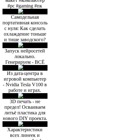
макет #компьютер
#pc #gaming #пк
Самодельная
портативная консоль
с нуля: Как сделать
охлаждение тоньше
и тише заводского?
Запуск нейросетей
локально.
Генерируем - ВСЁ
Из дата-центра в
игровой компьютер
- Nvidia Tesla V100 в
работе и играх.
3D печать - не
предел! Осваиваем
литьё пластика для
нового DIY проекта.
Характеристики
всех линеек и