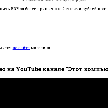
Вот далеко не полный список игр в распродаже
ить RDR за более привычные 2 тысячи рублей против
омится
на сайте
магазина.
ео на YouTube канале "Этот компью