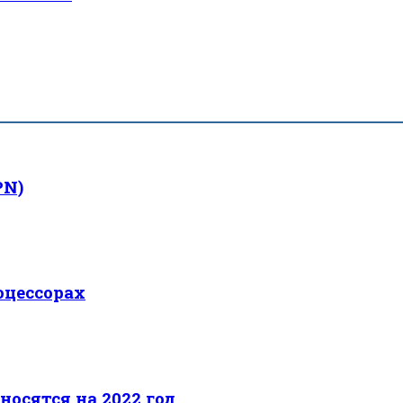
PN)
оцессорах
носятся на 2022 год