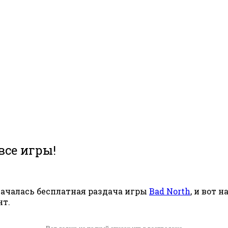
все игры!
 началась бесплатная раздача игры
Bad North
, и вот 
нт.