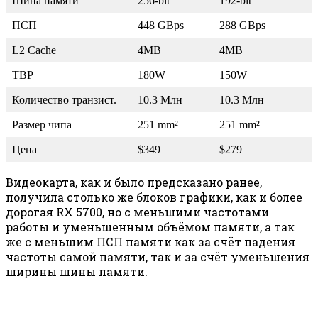
Шина памяти
256-bit
192-bit
ПСП
448 GBps
288 GBps
L2 Cache
4MB
4MB
TBP
180W
150W
Количество транзист.
10.3 Млн
10.3 Млн
Размер чипа
251 mm²
251 mm²
Цена
$349
$279
Видеокарта, как и было предсказано ранее,
получила столько же блоков графики, как и более
дорогая RX 5700, но с меньшими частотами
работы и уменьшенным объёмом памяти, а так
же с меньшим ПСП памяти как за счёт падения
частоты самой памяти, так и за счёт уменьшения
ширины шины памяти.