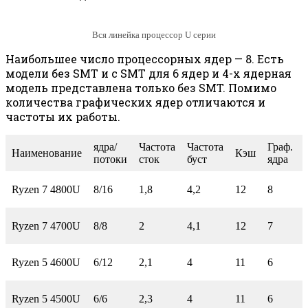
Вся линейка процессор U серии
Наибольшее число процессорных ядер — 8. Есть
модели без SMT и с SMT для 6 ядер и 4-х ядерная
модель представлена только без SMT. Помимо
количества графических ядер отличаются и
частоты их работы.
ядра/
Частота
Частота
Граф.
Наименование
Кэш
потоки
сток
буст
ядра
Ryzen 7 4800U
8/16
1,8
4,2
12
8
Ryzen 7 4700U
8/8
2
4,1
12
7
Ryzen 5 4600U
6/12
2,1
4
11
6
Ryzen 5 4500U
6/6
2,3
4
11
6