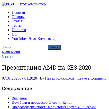
Skip
to
PC-01 | Этот компьютер
Главная
content
Компьютерные новости
Обзоры
Статьи
Тесты
Новости
ПО
YouTube | Этот Компьютер
Найти:
Main Menu
Статьи
Презентация AMD на CES 2020
07.01.2020
07.01.2020
-
by
Павел Конюшков
-
Leave a Comment
Содержание
Введение
Ноутбуки и процессор U серии Renoir
Энергоэффективность мобильных Ryzen 4000 серии