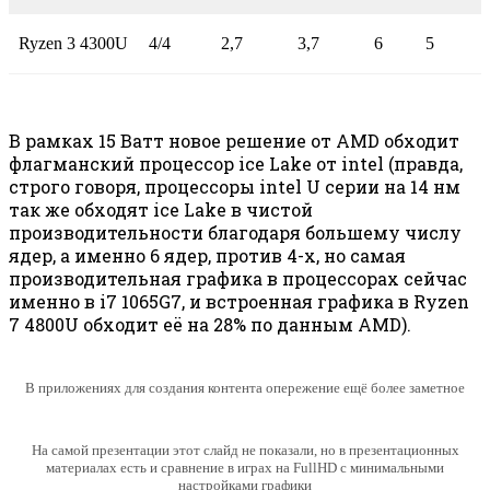
Ryzen 3 4300U
4/4
2,7
3,7
6
5
В рамках 15 Ватт новое решение от AMD обходит
флагманский процессор ice Lake от intel (правда,
строго говоря, процессоры intel U серии на 14 нм
так же обходят ice Lake в чистой
производительности благодаря большему числу
ядер, а именно 6 ядер, против 4-х, но самая
производительная графика в процессорах сейчас
именно в i7 1065G7, и встроенная графика в Ryzen
7 4800U обходит её на 28% по данным AMD).
В приложениях для создания контента опережение ещё более заметное
На самой презентации этот слайд не показали, но в презентационных
материалах есть и сравнение в играх на FullHD с минимальными
настройками графики