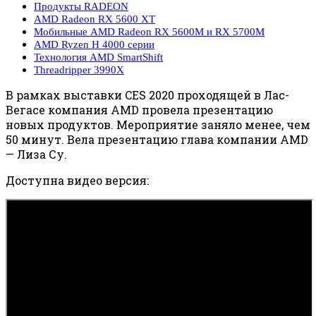
Продукты RADEON
AMD Radeon RX 5600 XT
Мобильные AMD Radeon RX 5600M и RX 5700M
AMD Ryzen H 4000 серии
Технология AMD SmartShift
Threadripper 3990X
В рамках выставки CES 2020 проходящей в Лас-
Вегасе компания AMD провела презентацию
новых продуктов. Мероприятие заняло менее, чем
50 минут. Вела презентацию глава компании AMD
— Лиза Су.
Доступна видео версия: