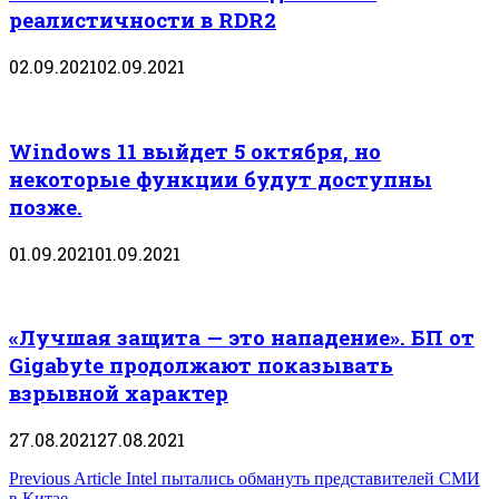
реалистичности в RDR2
02.09.2021
02.09.2021
Windows 11 выйдет 5 октября, но
некоторые функции будут доступны
позже.
01.09.2021
01.09.2021
«Лучшая защита — это нападение». БП от
Gigabyte продолжают показывать
взрывной характер
27.08.2021
27.08.2021
Навигация
Previous Article
Intel пытались обмануть представителей СМИ
в Китае