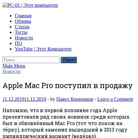
Skip
to
PC-01 | Этот компьютер
Главная
content
Компьютерные новости
Обзоры
Статьи
Тесты
Новости
ПО
YouTube | Этот Компьютер
Найти:
Main Menu
Новости
Apple Mac Pro поступил в продажу
11.12.2019
11.12.2019
-
by
Павел Конюшков
-
Leave a Comment
Напомню, что в первой половине года Apple
презентовали ряд своих новинок среди которых
был и обновлённый Mac Pro (тот что похож на
тёрку), который заменил вышедший в 2013 году
цилиндрический вариант (ведёрко).