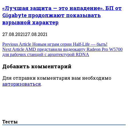
«Лучшая защита — это нападение». БП от
Gigabyte продолжают показывать
взрывной характер
27.08.2021
27.08.2021
Навигация
Previous Article
Новым играм серии Half-Life — быть!
Next Article
AMD представили видеокарту Radeon Pro W5700
по
для рабочих станций с архитектурой RDNA
записям
Добавить комментарий
Для отправки комментария вам необходимо
авторизоваться
.
Тесты