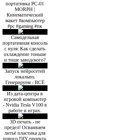
портативка PC-01
MORPH |
Кинематический
макет #компьютер
#pc #gaming #пк
Самодельная
портативная консоль
с нуля: Как сделать
охлаждение тоньше
и тише заводского?
Запуск нейросетей
локально.
Генерируем - ВСЁ
Из дата-центра в
игровой компьютер
- Nvidia Tesla V100 в
работе и играх.
3D печать - не
предел! Осваиваем
литьё пластика для
нового DIY проекта.