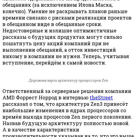
обещаниях (за исключением Илона Маска,
конечно). Умение не раскрывать планов раньше
времени связано с рисками реализации проектов
в обещанном виде в обещанные сроки.
Недостоверные и излишне оптимистичные
рассказы о будущих продуктах могут сильно
пошатнуть цену акций компаний при не
выполнении обещаний, а отток инвестиций
никому в компании не нужен. Теперь, учитывая
вступление, перейдём к самой новости.
Дорожная карта архитектур процессоров Zen
Ответственный за серверные решения компании
AMD Форрест Норрод в интервью
theStreet
рассказал о том, что архитектура Zen3 принесёт
наибольшие изменения в ядрах процессоров со
времён выхода процессов Zen первого поколения.
Назвав будущую архитектуру полностью новой.
А в качестве характеристики
производительности указывая на то, что это выше