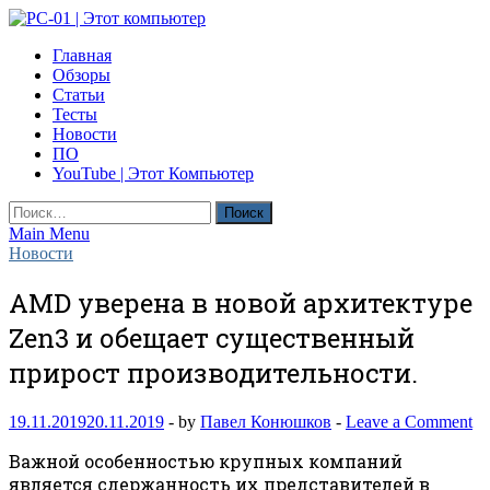
Skip
to
PC-01 | Этот компьютер
Главная
content
Компьютерные новости
Обзоры
Статьи
Тесты
Новости
ПО
YouTube | Этот Компьютер
Найти:
Main Menu
Новости
AMD уверена в новой архитектуре
Zen3 и обещает существенный
прирост производительности.
19.11.2019
20.11.2019
-
by
Павел Конюшков
-
Leave a Comment
Важной особенностью крупных компаний
является сдержанность их представителей в