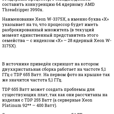
составить конкуренцию 64 ядерному AMD
Threadripper 3990x.
Наименование Xeon W-3375X, а именно буква «X»
указывает на то, что процессор будет иметь
разброкированный множитель (в текущий
момент единственный представитель этого
семейства — с индексом «X» — 28 ядерный Xeon W-
3175X).
В источнике приведён скриншот на котором
двухкристальная сборка работает на частоте 5,1
ГГц с TDP 655 Ватт. На первом фото на крышке так
же значится частота 5,1 ГГц.
TDP 655 Ватт может создать проблемы для
существующих плат, так как они рассчитаны на
изделия с TDP 255 Ватт (а серверные Xeon
Platinum 92** — 400 Ватт).