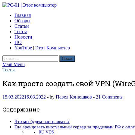
Skip
to
PC-01 | Этот компьютер
Главная
content
Компьютерные новости
Обзоры
Статьи
Тесты
Новости
ПО
YouTube | Этот Компьютер
Найти:
Main Menu
Тесты
Как просто создать свой VPN (Wire
15.03.2022
16.03.2022
-
by
Павел Конюшков
-
21 Comments.
Содержание
Что мы будем настраивать?
Где арендовать виртуальный сервер за пределами РФ с опла
RU VDS