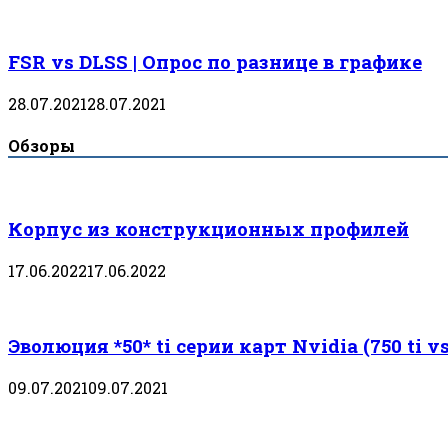
FSR vs DLSS | Опрос по разнице в графике
28.07.2021
28.07.2021
Обзоры
Корпус из конструкционных профилей
17.06.2022
17.06.2022
Эволюция *50* ti серии карт Nvidia (750 ti vs 
09.07.2021
09.07.2021