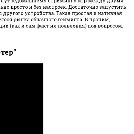
о внутредомашнему стримингу игр между двумя
о просто и без настроек. Достаточно запустить
 другого устройства. Такая простая и нативная
гося рынка облачного гейминга. В прочим,
ий (как и сам факт их появления) под вопросом.
тер"