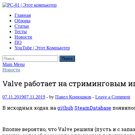
Skip
to
PC-01 | Этот компьютер
Главная
content
Компьютерные новости
Обзоры
Статьи
Тесты
Новости
ПО
YouTube | Этот Компьютер
Найти:
Main Menu
Новости
Valve работает на стриминговым и
07.11.2019
07.11.2019
-
by
Павел Конюшков
-
Leave a Comment
В исходных кодах на
github
SteamDatabase
появилос
Вполне вероятно, что Valve решили (пусть и с зап