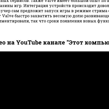
ьных сервисов. Также Valve имеет большой опыт п
ны игр. Интеграция устройств происходит довольн
аучер сам предложит запуск игры в режиме стрима с
т Valve быстро захватить весомую долю развивающе
ментировали, так что сроки появления новых функц
ео на YouTube канале "Этот компью