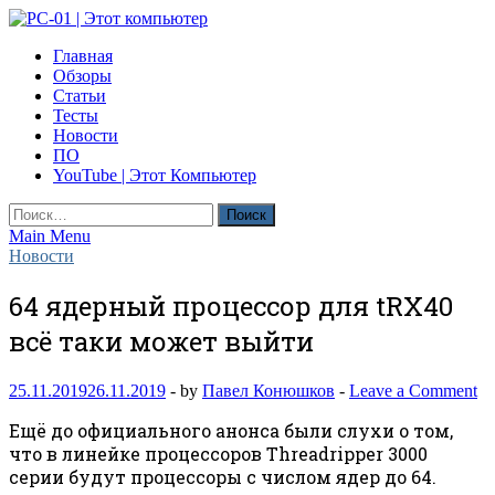
Skip
to
PC-01 | Этот компьютер
Главная
content
Компьютерные новости
Обзоры
Статьи
Тесты
Новости
ПО
YouTube | Этот Компьютер
Найти:
Main Menu
Новости
64 ядерный процессор для tRX40
всё таки может выйти
25.11.2019
26.11.2019
-
by
Павел Конюшков
-
Leave a Comment
Ещё до официального анонса были слухи о том,
что в линейке процессоров Threadripper 3000
серии будут процессоры с числом ядер до 64.