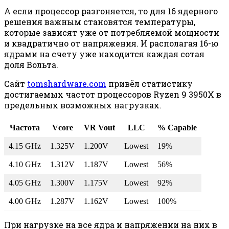
А если процессор разгоняется, то для 16 ядерного
решения важным становятся температуры,
которые зависят уже от потребляемой мощности
и квадратично от напряжения. И располагая 16-ю
ядрами на счету уже находится каждая сотая
доля Вольта.
Сайт
tomshardware.com
привёл статистику
достигаемых частот процессоров Ryzen 9 3950X в
предельных возможных нагрузках.
Частота
Vcore
VR Vout
LLC
% Capable
4.15 GHz
1.325V
1.200V
Lowest
19%
4.10 GHz
1.312V
1.187V
Lowest
56%
4.05 GHz
1.300V
1.175V
Lowest
92%
4.00 GHz
1.287V
1.162V
Lowest
100%
При нагрузке на все ядра и напряжении на них в