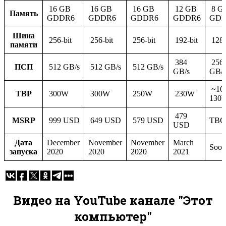
16 GB
16 GB
16 GB
12 GB
8 G
Память
GDDR6
GDDR6
GDDR6
GDDR6
GDD
Шина
256-bit
256-bit
256-bit
192-bit
128-
памяти
384
256
ПСП
512 GB/s
512 GB/s
512 GB/s
GB/s
GB/s
~10
TBP
300W
300W
250W
230W
130
479
MSRP
999 USD
649 USD
579 USD
TBC
USD
Дата
December
November
November
March
Soon
запуска
2020
2020
2020
2021
Видео на YouTube канале "Этот
компьютер"