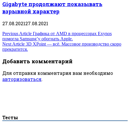
Gigabyte продолжают показывать
взрывной характер
27.08.2021
27.08.2021
Навигация
Previous Article
Графика от AMD в процессорах Exynos
помогла Samsung’у обогнать Apple.
по
Next Article
3D XPoint — всё. Массовое производство скоро
прекратится.
записям
Добавить комментарий
Для отправки комментария вам необходимо
авторизоваться
.
Тесты