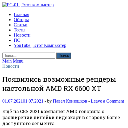
Skip
to
PC-01 | Этот компьютер
Главная
content
Компьютерные новости
Обзоры
Статьи
Тесты
Новости
ПО
YouTube | Этот Компьютер
Найти:
Main Menu
Новости
Появились возможные рендеры
настольной AMD RX 6600 XT
01.07.2021
01.07.2021
-
by
Павел Конюшков
-
Leave a Comment
Ещё на CES 2021 компания AMD говорила о
расширении линейки видеокарт в сторону более
доступного сегмента.