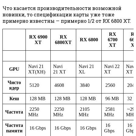
Что касается производительности возможной
новинки, то спецификации карты уже тоже
примерно известны — примерно 1/2 от RX 6800 XT.
RX
R
RX 6900
RX
RX 6800
6700
66
XT
6800XT
XT
X
Navi 21
Navi
Navi 21
Navi 22
Navi
GPU
XT(XH)
21 XT
XL
XT
XT
Чисто
5120
4608
3840
2560
204
ядер
Кеш
128 MB
128 MB
128 MB
96 MB
32 
2250
2250
2105
2581
~29
Частота
MHz
MHz
MHz
MHz
MHz
Частота
16
16
16 Gbps
16 Gbps
16 Gbps
памяти
Gbps
Gbp