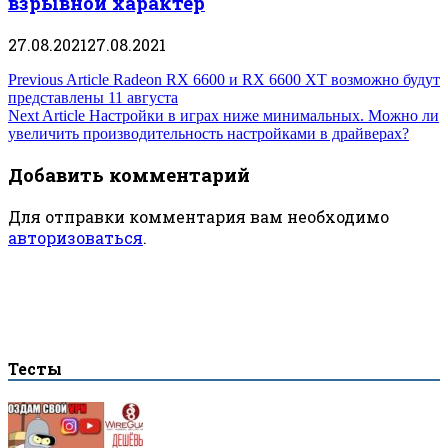
взрывной характер
27.08.2021
27.08.2021
Навигация
Previous Article
Radeon RX 6600 и RX 6600 XT возможно будут
представлены 11 августа
по
Next Article
Настройки в играх ниже минимальных. Можно ли
увеличить производительность настройками в драйверах?
записям
Добавить комментарий
Для отправки комментария вам необходимо
авторизоваться
.
Тесты