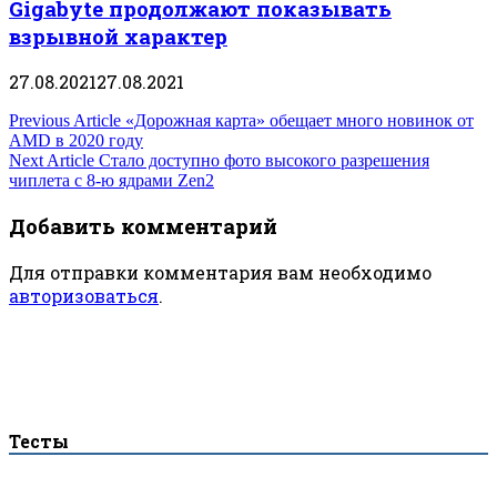
Gigabyte продолжают показывать
взрывной характер
27.08.2021
27.08.2021
Навигация
Previous Article
«Дорожная карта» обещает много новинок от
AMD в 2020 году
по
Next Article
Стало доступно фото высокого разрешения
чиплета с 8-ю ядрами Zen2
записям
Добавить комментарий
Для отправки комментария вам необходимо
авторизоваться
.
Тесты