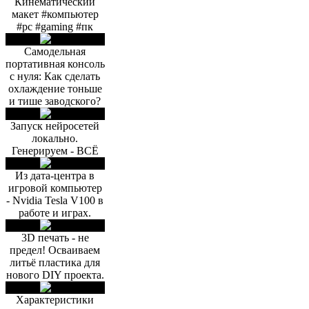
Кинематический
макет #компьютер
#pc #gaming #пк
Самодельная
портативная консоль
с нуля: Как сделать
охлаждение тоньше
и тише заводского?
Запуск нейросетей
локально.
Генерируем - ВСЁ
Из дата-центра в
игровой компьютер
- Nvidia Tesla V100 в
работе и играх.
3D печать - не
предел! Осваиваем
литьё пластика для
нового DIY проекта.
Характеристики