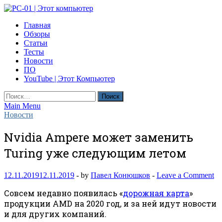
Skip
to
PC-01 | Этот компьютер
Главная
content
Компьютерные новости
Обзоры
Статьи
Тесты
Новости
ПО
YouTube | Этот Компьютер
Найти:
Main Menu
Новости
Nvidia Ampere может заменить
Turing уже следующим летом
12.11.2019
12.11.2019
-
by
Павел Конюшков
-
Leave a Comment
Совсем недавно появилась «
дорожная карта
»
продукции AMD на 2020 год, и за ней идут новости
и для других компаний.