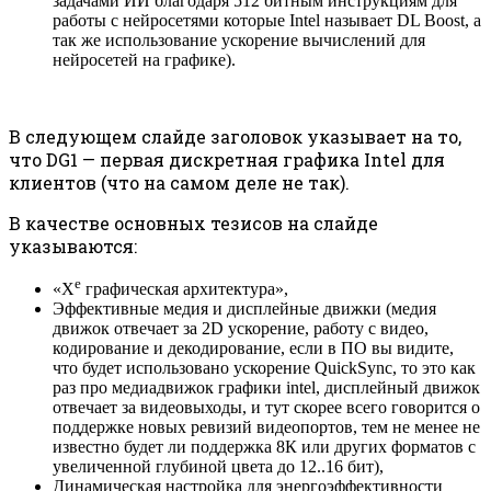
задачами ИИ благодаря 512 битным инструкциям для
работы с нейросетями которые Intel называет DL Boost, а
так же использование ускорение вычислений для
нейросетей на графике).
В следующем слайде заголовок указывает на то,
что DG1 — первая дискретная графика Intel для
клиентов (что на самом деле не так).
В качестве основных тезисов на слайде
указываются:
e
«X
графическая архитектура»,
Эффективные медия и дисплейные движки (медия
движок отвечает за 2D ускорение, работу с видео,
кодирование и декодирование, если в ПО вы видите,
что будет использовано ускорение QuickSync, то это как
раз про медиадвижок графики intel, дисплейный движок
отвечает за видеовыходы, и тут скорее всего говорится о
поддержке новых ревизий видеопортов, тем не менее не
известно будет ли поддержка 8К или других форматов с
увеличенной глубиной цвета до 12..16 бит),
Динамическая настройка для энергоэффективности