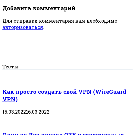
записям
Добавить комментарий
Для отправки комментария вам необходимо
авторизоваться
.
Тесты
Как просто создать свой VPN (WireGuard
VPN)
15.03.2022
16.03.2022
Один vs Два канала ОЗУ в современных