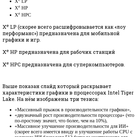
X
LP
e
X
HP
e
X
HPC
e
X
LP (скорее всего расшифровывается как «лоу
перформанс») предназначена для мобильной
графики и игр.
e
X
HP предназначена для рабочих станций
e
X
HPC предназначена для суперкомпьютеров.
Выше показан слайд который раскрывает
характеристики графики в процессорах Intel Tiger
Lake. На нём изображены три тезиса:
«Массивный прыжок в производительности графики»,
«двузначный рост производительности процессора» (что
по-простому значит, что более, чем на 10%),
«Массивное улучшение производительности для ИИ»
(скорее всего имеется ввиду и улучшение работы CPU с