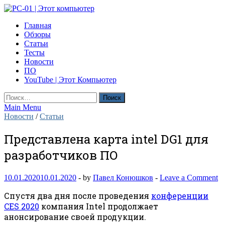
Skip
to
PC-01 | Этот компьютер
Главная
content
Компьютерные новости
Обзоры
Статьи
Тесты
Новости
ПО
YouTube | Этот Компьютер
Найти:
Main Menu
Новости
/
Статьи
Представлена карта intel DG1 для
разработчиков ПО
10.01.2020
10.01.2020
-
by
Павел Конюшков
-
Leave a Comment
Спустя два дня после проведения
конференции
CES 2020
компания Intel продолжает
анонсирование своей продукции.