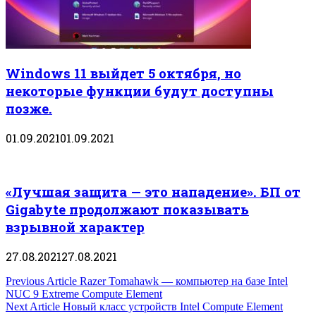
Windows 11 выйдет 5 октября, но
некоторые функции будут доступны
позже.
01.09.2021
01.09.2021
«Лучшая защита — это нападение». БП от
Gigabyte продолжают показывать
взрывной характер
27.08.2021
27.08.2021
Навигация
Previous Article
Razer Tomahawk — компьютер на базе Intel
NUC 9 Extreme Compute Element
по
Next Article
Новый класс устройств Intel Compute Element